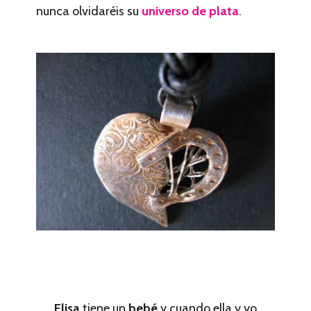
nunca olvidaréis su
universo de plata
.
Elisa
tiene un
bebé
y cuando ella y yo