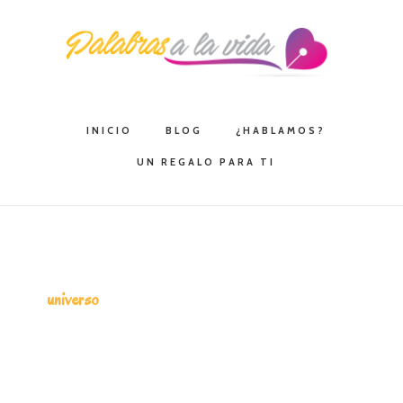
Saltar
Saltar
Saltar
a
al
a
la
contenido
la
navegación
principal
barra
principal
lateral
INICIO
BLOG
¿HABLAMOS?
principal
UN REGALO PARA TI
universo