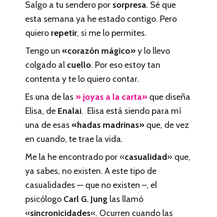
Salgo a tu sendero por
sorpresa
. Sé que
esta semana ya he estado contigo. Pero
quiero
repetir
, si me lo permites.
Tengo un
«corazón mágico»
y lo llevo
colgado al
cuello
. Por eso estoy tan
contenta y te lo quiero contar.
Es una de las
» joyas a la carta»
que diseña
Elisa, de
Enalai
. Elisa está siendo para mí
una de esas
«hadas madrinas»
que, de vez
en cuando, te trae la vida.
Me la he encontrado por «
casualidad
» que,
ya sabes, no existen. A este tipo de
casualidades — que no existen –, el
psicólogo
Carl G. Jung
las llamó
«
sincronicidades
«. Ocurren cuando las