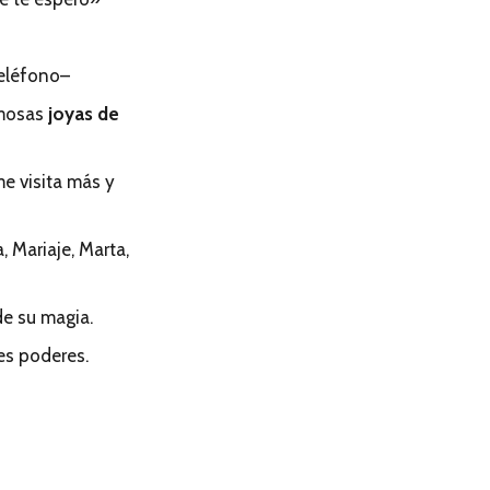
eléfono–
mosas
joyas de
e visita más y
a, Mariaje, Marta,
e su magia.
s poderes.