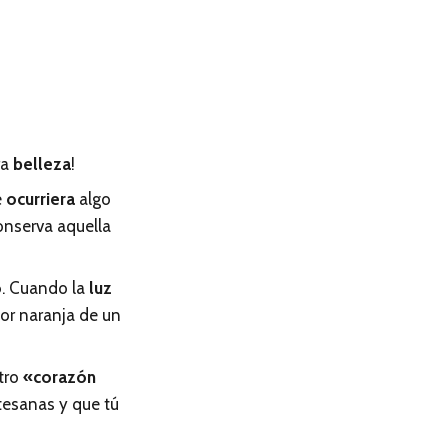
ra
belleza
!
e
ocurriera
algo
onserva aquella
o
. Cuando la
luz
gor naranja de un
tro
«corazón
rtesanas y que tú