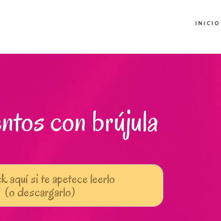
INICIO
ntos con brújula
k aquí si te apetece leerlo
(o descargarlo)