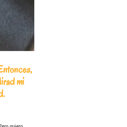
 Entonces,
irad mi
d.
Pero quiero