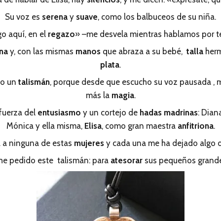
Su voz es
serena
y
suave
, como los balbuceos de su niña.
o aquí, en el
regazo
» –me desvela mientras hablamos por t
na
y, con las mismas
manos
que abraza a su bebé,
talla
her
plata
.
do un
talismán
, porque desde que escucho su voz pausada , m
más la
magia
.
 fuerza del
entusiasmo
y un cortejo de
hadas madrinas
: Dian
Mónica y ella misma,
Elisa
, como gran maestra
anfitriona
.
 a ninguna de estas
mujeres
y cada una me ha dejado algo d
 he pedido este talismán: para
atesorar
sus pequeños grande