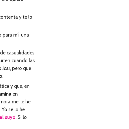
contenta y te lo
do para mí una
o de casualidades
urren cuando las
licar, pero que
o
.
tica y que, en
amina
en
umbrarme, le he
 Yo se lo he
el suyo
. Si lo