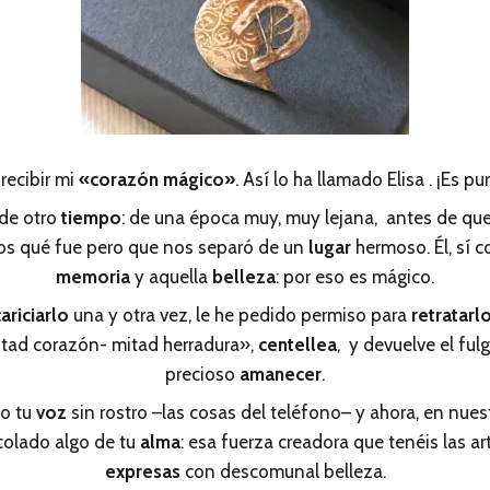
recibir mi
«corazón mágico»
. Así lo ha llamado Elisa . ¡Es pu
de otro
tiempo
: de una época muy, muy lejana, antes de qu
s qué fue pero que nos separó de un
lugar
hermoso. Él, sí c
memoria
y aquella
belleza
: por eso es mágico.
ariciarlo
una y otra vez, le he pedido permiso para
retratarl
itad corazón- mitad herradura»,
centellea
, y devuelve el ful
precioso
amanecer
.
co tu
voz
sin rostro –las cosas del teléfono– y ahora, en nues
colado algo de tu
alma
: esa fuerza creadora que tenéis las a
expresas
con descomunal belleza.