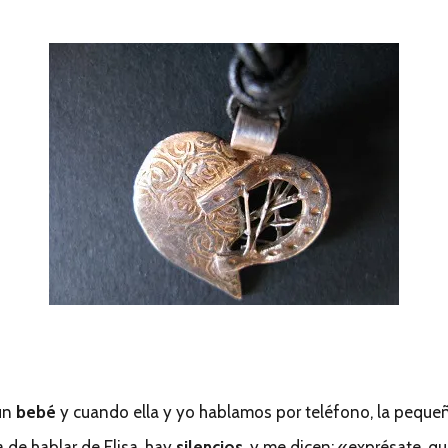
un
bebé
y cuando ella y yo hablamos por teléfono, la peque
 de hablar de Elisa, hay
silencios
, y me dicen: «exprésate, q