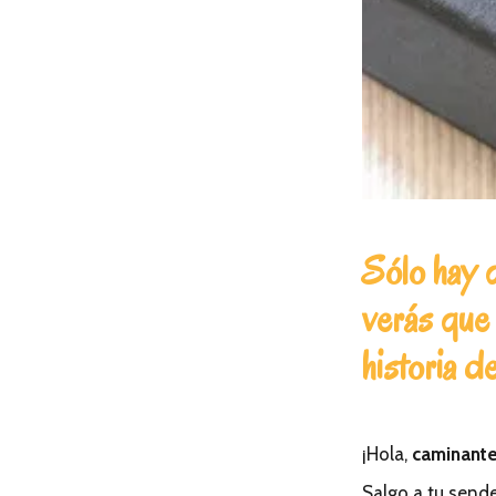
Sólo hay 
verás que 
historia d
¡Hola,
caminant
Salgo a tu send