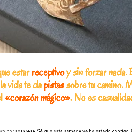
que estar
receptivo
y sin forzar nada.
la vida te da
pistas
sobre tu camino. M
el
«corazón mágico»
. No es casualida
e
!
ero por
sorpresa
. Sé que esta semana ya he estado contigo. 