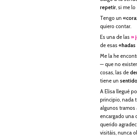
repetir
, si me lo
Tengo un
«cora
quiero contar.
Es una de las
» 
de esas
«hadas
Me la he encont
— que no existen
cosas, las de
de
tiene un
sentid
A Elisa llegué p
principio, nada 
algunos tramos 
encargado una de
querido agradec
visitáis, nunca o