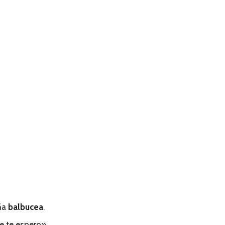
ña
balbucea
.
ue te espero»