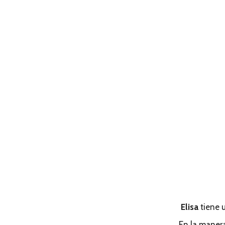
Elisa
tiene 
En la manera