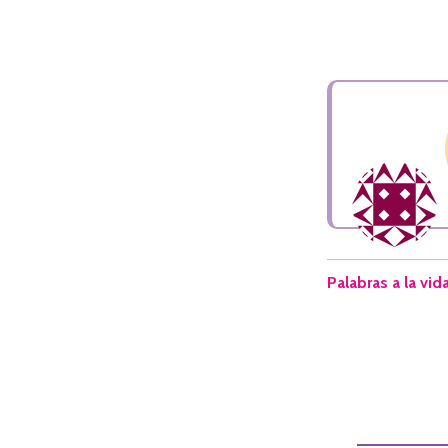
Palabras a la vid
I
n
t