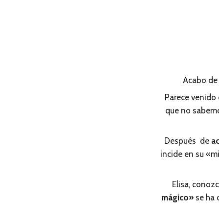
Acabo de 
Parece venido 
que no sabemo
Después de
ac
incide en su «m
Elisa, conoz
mágico»
se ha 