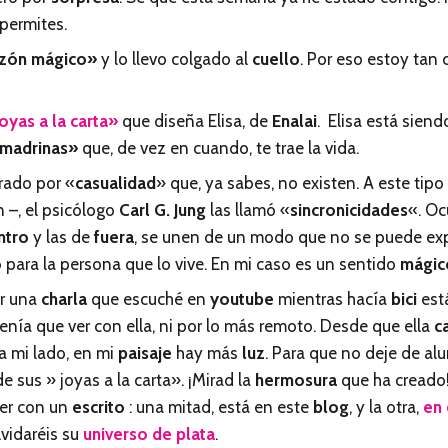
 permites.
zón mágico»
y lo llevo colgado al
cuello
. Por eso estoy tan 
joyas a la carta»
que diseña Elisa, de
Enalai
. Elisa está sien
 madrinas»
que, de vez en cuando, te trae la vida.
rado por «
casualidad
» que, ya sabes, no existen. A este tip
 –, el psicólogo
Carl G. Jung
las llamó «
sincronicidades
«. Oc
ntro
y las de
fuera
, se unen de un modo que no se puede exp
o
para la persona que lo vive. En mi caso es un sentido
mágic
or una
charla
que escuché en
youtube
mientras hacía
bici
está
tenía que ver con ella, ni por lo más remoto. Desde que ella
c
a mi lado, en mi
paisaje
hay más
luz
. Para que no deje de al
 sus » joyas a la carta». ¡Mirad la
hermosura
que ha creado!
er con un
escrito
: una mitad, está en este
blog
, y la otra,
en 
lvidaréis su
universo de plata
.