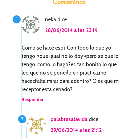
Comentarios
n
t
neka
dice
e
26/06/2014 a las 23:19
r
a
Como se hace eso? Con todo lo que yo
tengo «que igual no lo doy»pero se que lo
c
tengo ,como lo hago?es tan bonito lo que
c
leo que no se ponerlo en practica.me
i
hacecfalta mirar para adentro? O es que mi
receptor esta cerrado?
o
Responder
n
e
palabrasalavida
dice
s
29/06/2014 a las 21:12
c