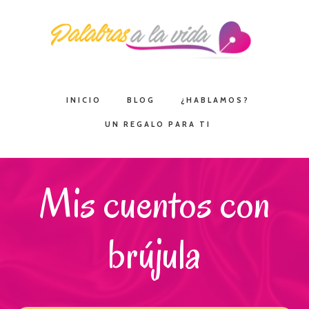
Saltar
Saltar
Saltar
a
al
a
la
contenido
la
navegación
principal
barra
principal
lateral
INICIO
BLOG
¿HABLAMOS?
principal
UN REGALO PARA TI
Mis cuentos con
brújula