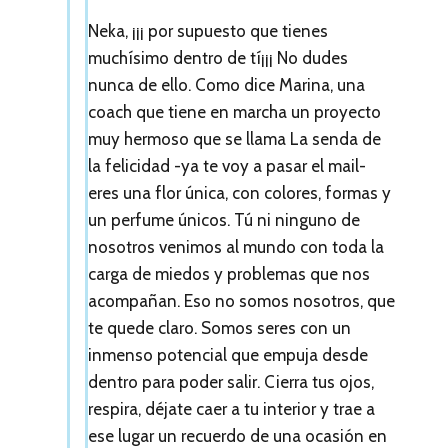
o
Neka, ¡¡¡ por supuesto que tienes
muchísimo dentro de tí¡¡¡ No dudes
n
nunca de ello. Como dice Marina, una
l
coach que tiene en marcha un proyecto
o
muy hermoso que se llama La senda de
la felicidad -ya te voy a pasar el mail-
s
eres una flor única, con colores, formas y
l
un perfume únicos. Tú ni ninguno de
e
nosotros venimos al mundo con toda la
carga de miedos y problemas que nos
c
acompañan. Eso no somos nosotros, que
t
te quede claro. Somos seres con un
o
inmenso potencial que empuja desde
dentro para poder salir. Cierra tus ojos,
r
respira, déjate caer a tu interior y trae a
e
ese lugar un recuerdo de una ocasión en