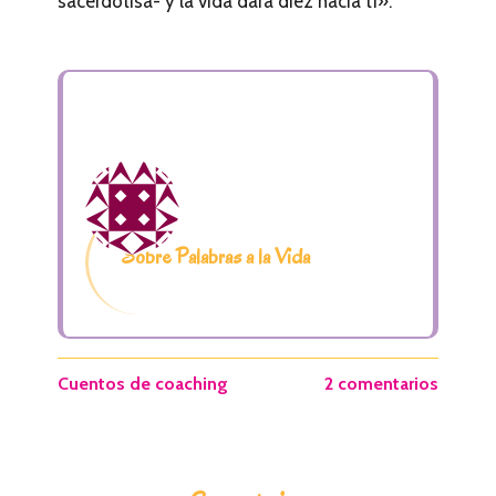
sacerdotisa- y la vida dará diez hacia tí».
Sobre Palabras a la Vida
Cuentos de coaching
2 comentarios
I