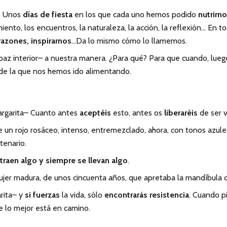
o. Unos
días de fiesta
en los que cada uno hemos podido
nutrirno
ento, los encuentros, la naturaleza, la acción, la reflexión… En to
orazones, inspirarnos
…Da lo mismo cómo lo llamemos.
 paz interior– a nuestra manera. ¿Para qué? Para que cuando, lue
 de la que nos hemos ido alimentando.
argarita– Cuanto antes
aceptéis
esto, antes os
liberaréis
de ser v
de un rojo rosáceo, intenso, entremezclado, ahora, con tonos azule
tenario.
traen algo y siempre se llevan algo
.
jer madura, de unos cincuenta años, que apretaba la mandíbula c
rita– y
si fuerzas
la vida, sólo
encontrarás resistencia
. Cuando pi
 lo mejor está en camino.