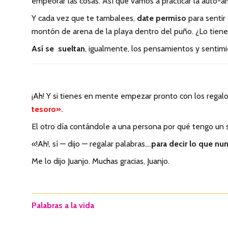
empeorar las cosas. Así que vamos a practicar la auto-a
Y cada vez que te tambalees,
date permiso
para sentir
montón de arena de la playa dentro del puño. ¿Lo tienes
Así se sueltan
, igualmente, los pensamientos y sentim
¡Ah! Y si tienes en mente empezar pronto con los regal
tesoro».
El otro día contándole a una persona por qué tengo un 
«!Ah!, sí — dijo — regalar palabras….
para decir lo que nu
Me lo dijo Juanjo. Muchas gracias, Juanjo.
Palabras a la vida