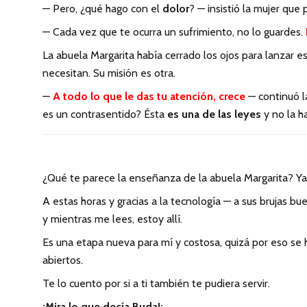
— Pero, ¿qué hago con el
dolor
? — insistió la mujer que
— Cada vez que te ocurra un sufrimiento, no lo guardes.
La abuela Margarita había cerrado los ojos para lanzar 
necesitan. Su misión es otra.
—
A todo lo que le das tu atención, crece
— continuó la
es un contrasentido? Ésta
es una de las leyes
y no la h
¿Qué te parece la enseñanza de la abuela Margarita? Ya
A estas horas y gracias a la tecnología — a sus brujas b
y mientras me lees, estoy allí.
Es una etapa nueva para mí y costosa, quizá por eso se 
abiertos.
Te lo cuento por si a ti también te pudiera servir.
¡Mira lo que decía Buda!: