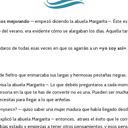
os mejorando
— empezó diciendo la abuela Margarita –. Éste es 
del verano, era evidente cómo se alargaban los días. Aquella tard
vidaros de todas esas veces en que os agarráis a un
«yo soy así»
.
e fieltro que enmarcaba sus largas y hermosas pestañas negras.
risa la abuela Margarita –. Lo que debéis preguntaros a cada mo
ersona en la que te has de convertir no es una. Pueden ser muchas
esitas para llegar a lo que anhelas.
 «yoes»? — quiso saber una mujer madura que había llegado desd
plicó la abuela Margarita — entonces, atraes el éxito que le co
bías estado y empiezas a tener otros pensamientos, y esos pens