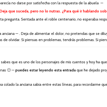
 parecía no darse por satisfecha con la respuesta de la abuela —
Deja que suceda, pero no lo nutras. ¿Para qué ir hablando sob
esta pregunta. Sentada ante el roble centenario, no esperaba resp
 anciana — . Deja de alimentar el dolor, no pretendas que se dilu
as de olvidar. Si piensas en problemas, tendrás problemas. Si piens
 sabes que es uno de los personajes de mis cuentos y hoy ha que
uenas 🙂 —
puedes estar leyendo esta entrada
que he dejado prog
ha colado la anciana sabia entre estas líneas, para recordarme q