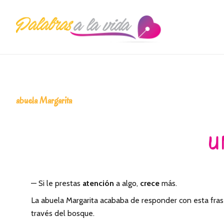
Saltar
Saltar
Saltar
a
al
a
la
contenido
la
navegación
principal
barra
principal
lateral
principal
abuela Margarita
U
— Si le prestas
atención
a algo,
crece
más.
La abuela Margarita acababa de responder con esta fras
través del bosque.