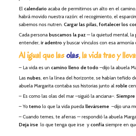
El
calendario
acaba de permitirnos un alto en el camin
habrá movido nuestra razón: el recogimiento, el esparcimi
sabemos nos nutren.
Cargar las pilas, fortalecer los c
Cada persona
buscamos la paz
— la quietud mental, la
entender,
ir adentro
y buscar vínculos con esa armonía
Al igual que las
olas
, la vida trae y lleva
– La vida es un
camino lleno de todo
–dijo la abuela M
Las
nubes
, en la línea del horizonte, se habían teñido 
abuela Margarita contaba sus historias junto al
roble
cen
– Es como las olas del mar –siguió la anciana–.
Siempre 
– Yo
temo
lo que la vida pueda
llevárseme
–dijo una mu
– Cuando temes, te aferras — respondió la abuela Marga
Deja irse
lo que tenga que irse y
confía
siempre en que