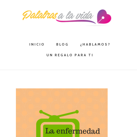
Saltar
Saltar
Saltar
a
al
a
la
contenido
la
navegación
principal
barra
principal
lateral
INICIO
BLOG
¿HABLAMOS?
principal
UN REGALO PARA TI