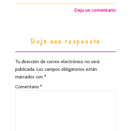
Deja un comentario
I
Deja una respuesta
n
t
Tu dirección de correo electrónico no será
e
publicada.
Los campos obligatorios están
r
marcados con
*
a
Comentario
*
c
c
i
o