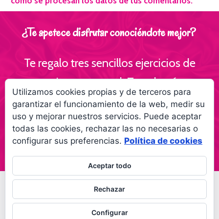
cómo se procesan los datos de tus comentarios.
¿Te apetece disfrutar conociéndote mejor?
Te regalo tres sencillos ejercicios de
escritura personal ¡Te volverás
Utilizamos cookies propias y de terceros para
interesante para ti!
garantizar el funcionamiento de la web, medir su
uso y mejorar nuestros servicios. Puede aceptar
Empieza a creer más en ti gracias a la
todas las cookies, rechazar las no necesarias o
escritura
configurar sus preferencias.
Política de cookies
Aceptar todo
© 2026 Palabras a la vida
Regala palabras a tus
Rechazar
seres queridos
Política de privacidad
Configurar