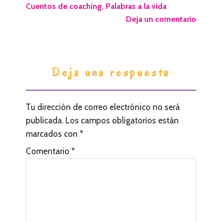
Cuentos de coaching
,
Palabras a la vida
Deja un comentario
I
Deja una respuesta
n
t
Tu dirección de correo electrónico no será
e
publicada.
Los campos obligatorios están
r
marcados con
*
a
Comentario
*
c
c
i
o