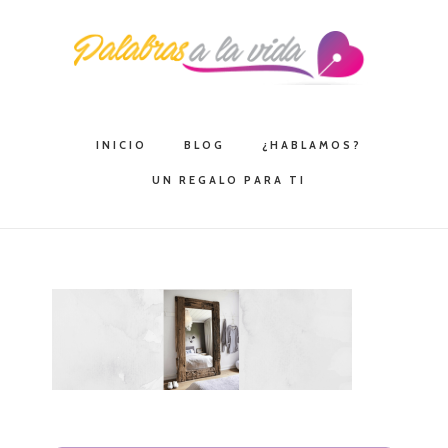
Saltar
Saltar
Saltar
a
al
a
la
contenido
la
navegación
principal
barra
principal
lateral
INICIO
BLOG
¿HABLAMOS?
principal
UN REGALO PARA TI