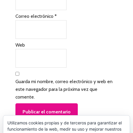
n
l
Correo electrónico
*
o
s
l
Web
e
c
t
Guarda mi nombre, correo electrónico y web en
o
este navegador para la próxima vez que
r
comente.
e
s
Utilizamos cookies propias y de terceros para garantizar el
funcionamiento de la web, medir su uso y mejorar nuestros