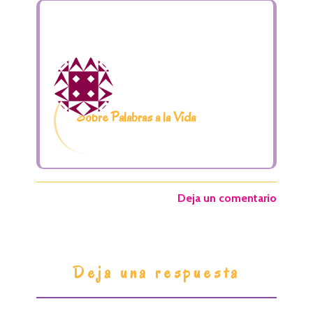
Sobre Palabras a la Vida
Deja un comentario
I
Deja una respuesta
n
t