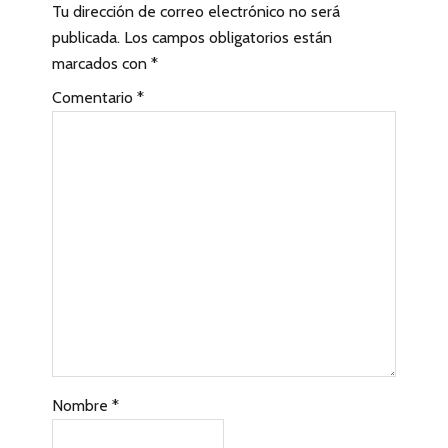
Tu dirección de correo electrónico no será
e
publicada.
Los campos obligatorios están
r
marcados con
*
a
Comentario
*
c
c
i
o
n
e
s
c
Nombre
*
o