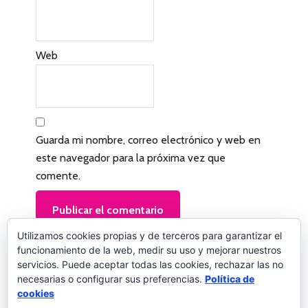
o
s
l
Web
e
c
t
Guarda mi nombre, correo electrónico y web en
o
este navegador para la próxima vez que
r
comente.
e
s
Utilizamos cookies propias y de terceros para garantizar el
funcionamiento de la web, medir su uso y mejorar nuestros
servicios. Puede aceptar todas las cookies, rechazar las no
Este sitio usa Akismet para reducir el spam.
necesarias o configurar sus preferencias.
Política de
cookies
Aprende cómo se procesan los datos de tus