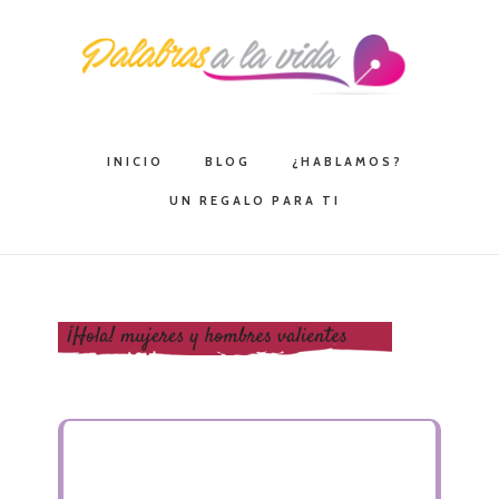
Saltar
Saltar
Saltar
a
al
a
la
contenido
la
navegación
principal
barra
principal
lateral
INICIO
BLOG
¿HABLAMOS?
principal
UN REGALO PARA TI