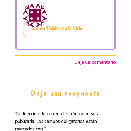
Sobre Palabras a la Vida
Deja un comentario
I
Deja una respuesta
n
t
Tu dirección de correo electrónico no será
e
publicada.
Los campos obligatorios están
r
marcados con
*