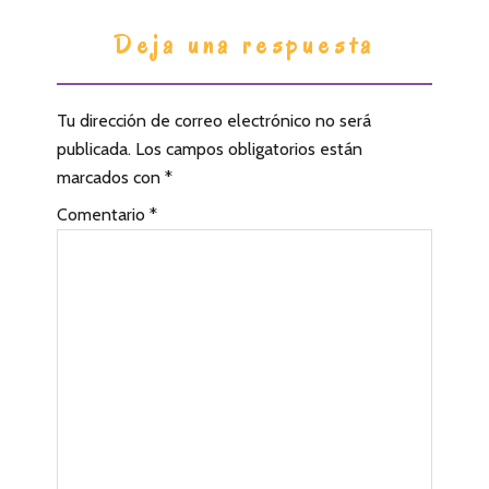
I
Deja una respuesta
n
t
Tu dirección de correo electrónico no será
e
publicada.
Los campos obligatorios están
r
marcados con
*
a
Comentario
*
c
c
i
o
n
e
s