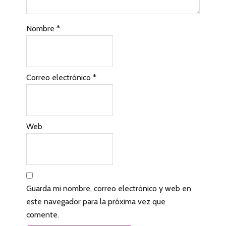
c
Nombre
*
o
n
l
Correo electrónico
*
o
s
l
Web
e
c
t
Guarda mi nombre, correo electrónico y web en
o
este navegador para la próxima vez que
r
comente.