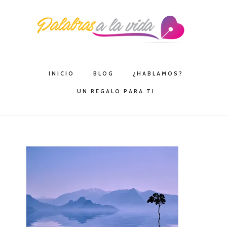
Saltar
Saltar
Saltar
a
al
a
la
contenido
la
navegación
principal
barra
principal
lateral
INICIO
BLOG
¿HABLAMOS?
principal
UN REGALO PARA TI