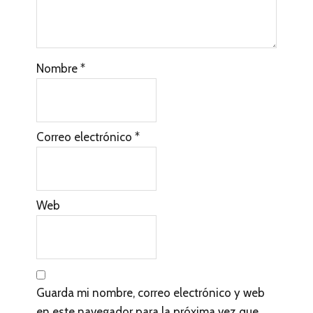
e
s
c
Nombre
*
o
n
l
Correo electrónico
*
o
s
l
Web
e
c
t
Guarda mi nombre, correo electrónico y web
o
en este navegador para la próxima vez que