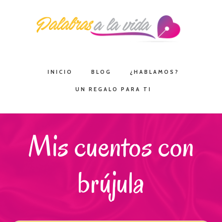
Saltar
Saltar
Saltar
a
al
a
la
contenido
la
navegación
principal
barra
principal
lateral
INICIO
BLOG
¿HABLAMOS?
principal
UN REGALO PARA TI
Mis cuentos con
brújula