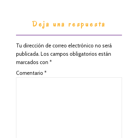
I
Deja una respuesta
n
t
Tu dirección de correo electrónico no será
e
publicada.
Los campos obligatorios están
r
marcados con
*
a
Comentario
*
c
c
i
o
n