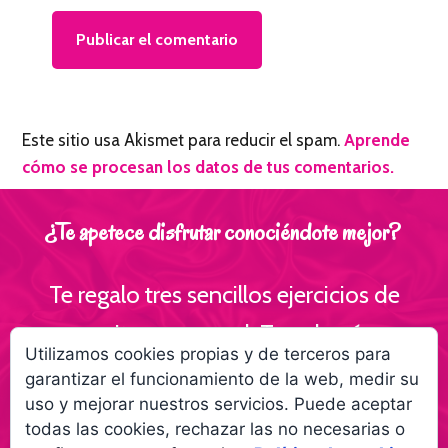
Este sitio usa Akismet para reducir el spam.
Aprende
cómo se procesan los datos de tus comentarios.
¿Te apetece disfrutar conociéndote mejor?
Te regalo tres sencillos ejercicios de
escritura personal ¡Te volverás
Utilizamos cookies propias y de terceros para
interesante para ti!
garantizar el funcionamiento de la web, medir su
uso y mejorar nuestros servicios. Puede aceptar
Empieza a creer más en ti gracias a la
todas las cookies, rechazar las no necesarias o