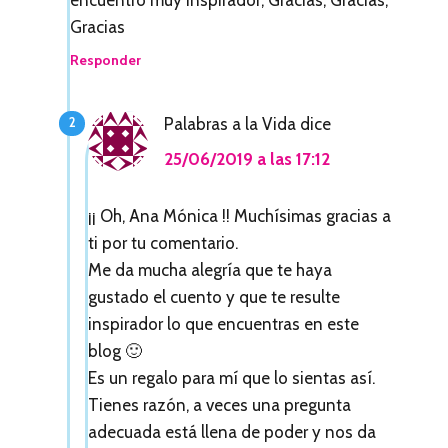
e
Gracias
s
Responder
c
Palabras a la Vida
dice
o
25/06/2019 a las 17:12
n
l
¡¡ Oh, Ana Mónica !! Muchísimas gracias a
o
ti por tu comentario.
Me da mucha alegría que te haya
s
gustado el cuento y que te resulte
l
inspirador lo que encuentras en este
e
blog 🙂
Es un regalo para mí que lo sientas así.
c
Tienes razón, a veces una pregunta
t
adecuada está llena de poder y nos da