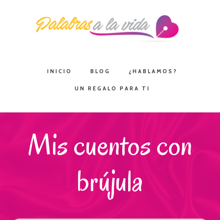
Saltar
Saltar
Saltar
a
al
a
la
contenido
la
navegación
principal
barra
principal
lateral
INICIO
BLOG
¿HABLAMOS?
principal
UN REGALO PARA TI
Mis cuentos con
brújula