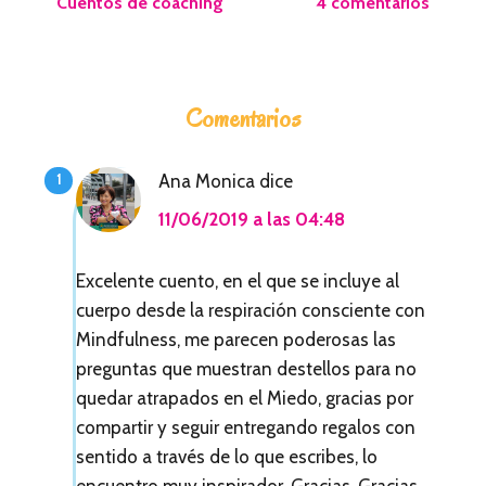
Cuentos de coaching
4 comentarios
I
Comentarios
n
t
Ana Monica
dice
e
11/06/2019 a las 04:48
r
a
Excelente cuento, en el que se incluye al
cuerpo desde la respiración consciente con
c
Mindfulness, me parecen poderosas las
c
preguntas que muestran destellos para no
i
quedar atrapados en el Miedo, gracias por
compartir y seguir entregando regalos con
o
sentido a través de lo que escribes, lo
n
encuentro muy inspirador, Gracias, Gracias,