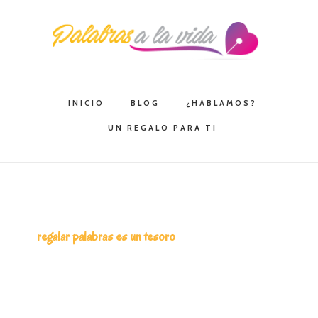
Saltar
Saltar
Saltar
a
al
a
la
contenido
la
navegación
principal
barra
principal
lateral
INICIO
BLOG
¿HABLAMOS?
principal
UN REGALO PARA TI
regalar palabras es un tesoro