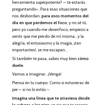
herramienta superpotente? — te estarás
preguntando–. Para esas situaciones que
nos desbordan,
para esos momentos del
día en que perdemos el foco
, y no sé tú,
pero yo cuando me desenfoco, empiezo a
sentir que me pierdo de mí misma…y la
alegría, el entusiasmo y la magia, ¡tan
importantes!, se me escapan…
Si también te pasa, sabes muy bien
cómo
duele.
Vamos a imaginar…¡Venga!
Piensa en tu cuerpo. Como si estuvieras de
pie — si no lo estás –.
Imagina una línea que te atraviesa desde
la cabeza a los pies
; un eje que te recorre