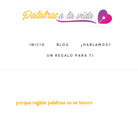
Saltar
Saltar
Saltar
a
al
a
la
contenido
la
navegación
principal
barra
principal
lateral
INICIO
BLOG
¿HABLAMOS?
principal
UN REGALO PARA TI
porque regalar palabras es un tesoro