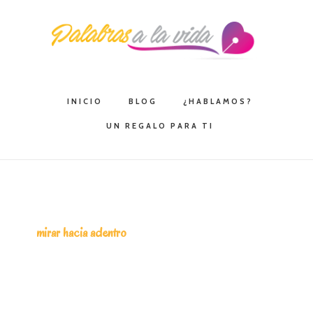
Saltar
Saltar
Saltar
a
al
a
la
contenido
la
navegación
principal
barra
principal
lateral
INICIO
BLOG
¿HABLAMOS?
principal
UN REGALO PARA TI
mirar hacia adentro