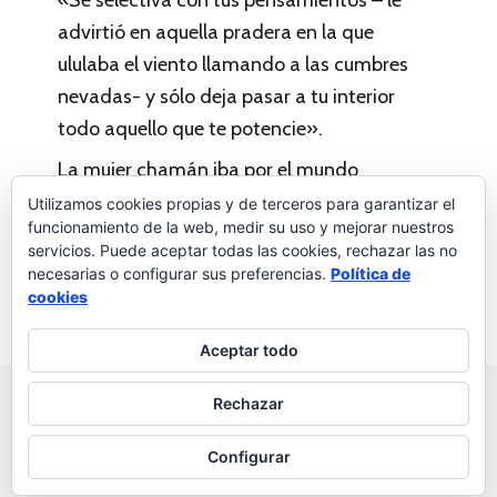
advirtió en aquella pradera en la que
ululaba el viento llamando a las cumbres
nevadas- y sólo deja pasar a tu interior
todo aquello que te potencie».
La mujer chamán iba por el mundo
regalando talismanes contra la
Utilizamos cookies propias y de terceros para garantizar el
funcionamiento de la web, medir su uso y mejorar nuestros
negatividad.
servicios. Puede aceptar todas las cookies, rechazar las no
necesarias o configurar sus preferencias.
Política de
Cuentos de coaching
Deja un comentario
cookies
Aceptar todo
© 2026 Palabras a la vida
Regala palabras a tus seres
Rechazar
queridos
Política de privacidad
Configurar