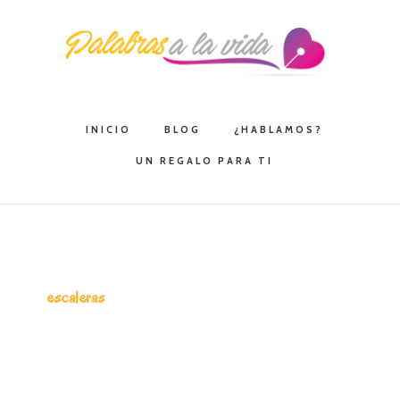
Saltar
Saltar
Saltar
a
al
a
la
contenido
la
navegación
principal
barra
principal
lateral
INICIO
BLOG
¿HABLAMOS?
principal
UN REGALO PARA TI
escaleras