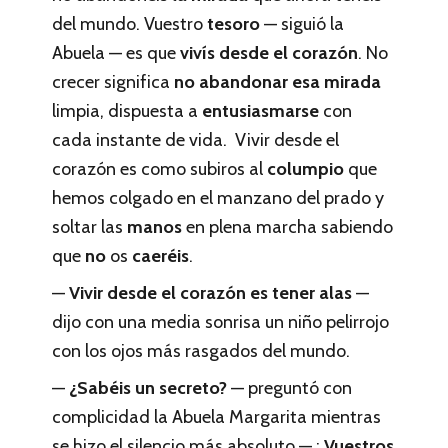
del mundo. Vuestro
tesoro
— siguió la
Abuela — es que
vivís desde el corazón
. No
crecer significa
no abandonar esa mirada
limpia, dispuesta a
entusiasmarse
con
cada instante de vida. Vivir desde el
corazón es como subiros al
columpio
que
hemos colgado en el manzano del prado y
soltar las
manos
en plena marcha sabiendo
que
no
os
caeréis
.
—
Vivir desde el corazón es tener alas
—
dijo con una media sonrisa un niño pelirrojo
con los ojos más rasgados del mundo.
—
¿Sabéis un secreto?
— preguntó con
complicidad la Abuela Margarita mientras
se hizo el silencio más absoluto — :
Vuestros