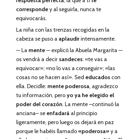
respuesta perfecta
, la que a ti
te
corresponde
y al seguirla, nunca te
equivocarás.
La niña con las trenzas recogidas en la
cabeza se puso a
aplaudir
intensamente.
— La
mente
— explicó la Abuela Margarita —
os vendrá a decir
sandeces
: «te vas a
equivocar»; «no lo vas a conseguir»; «las
cosas no se hacen así». Sed
educados
con
ella. Decidle:
mente poderosa
, agradezco
tu información, pero
yo ya he elegido el
poder del corazón
. La mente –continuó la
anciana– se
enfadará
al principio
ligeramente, pero luego os dejará en paz
porque le habéis llamado
«poderosa»
y a