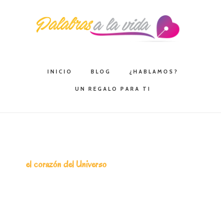
Saltar
Saltar
Saltar
a
al
a
la
contenido
la
navegación
principal
barra
principal
lateral
INICIO
BLOG
¿HABLAMOS?
principal
UN REGALO PARA TI
el corazón del Universo