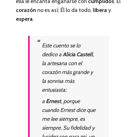
ella le encanta engañarse con
cumplidos
. El
corazón
no es así; Él lo da todo,
libera
y
espera
.
Este cuento se lo
dedico a
Alicia Castell
,
la artesana con el
corazón más grande y
la sonrisa más
entusiasta;
a
Ernest
, porque
cuando Ernest dice que
me lee siempre, es
siempre. Su fidelidad y
lucidez son para mi un