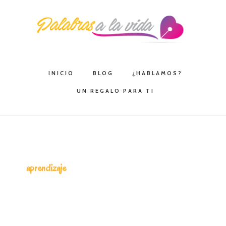
Saltar
Saltar
Saltar
a
al
a
la
contenido
la
navegación
principal
barra
principal
lateral
INICIO
BLOG
¿HABLAMOS?
principal
UN REGALO PARA TI
aprendizaje