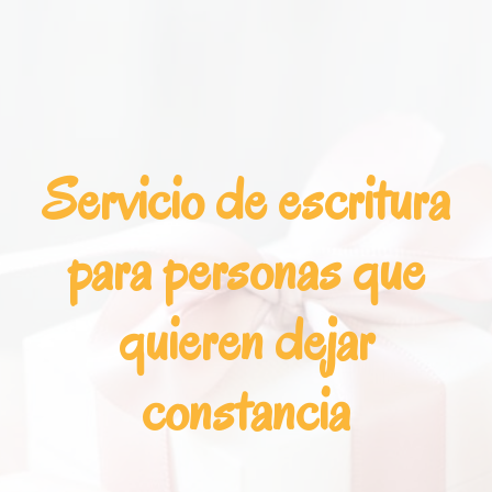
Saltar
Saltar
a
al
la
contenido
navegación
principal
principal
Servicio de escritura
para personas que
quieren dejar
constancia