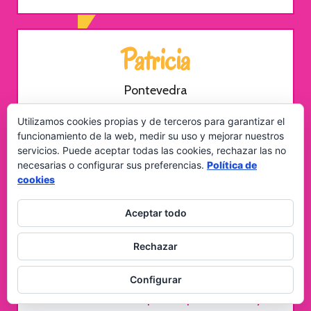
Patricia
Pontevedra
"¡Hola! Mi nombre es Patricia y hace un
Utilizamos cookies propias y de terceros para garantizar el
funcionamiento de la web, medir su uso y mejorar nuestros
tiempo contacté con Garbi porque
servicios. Puede aceptar todas las cookies, rechazar las no
sentía la necesidad de expresarle todo
necesarias o configurar sus preferencias.
Política de
mi cariño a mi hermana que se
cookies
encuentra lejos de mí y tenemos
Aceptar todo
muchos años sin vernos.
Después de contarle mi historia a Garbi,
Rechazar
ella supo escribir las palabras exactas
que yo quería trasmitirle a mi hermana.
Configurar
Es maravilloso lo que ella puede hacer y