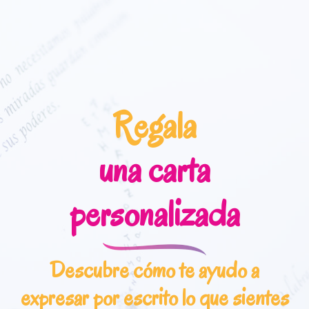
Saltar
Saltar
a
al
la
contenido
navegación
principal
principal
Regala
una carta
personalizada
Descubre cómo te ayudo a
expresar por escrito lo que sientes