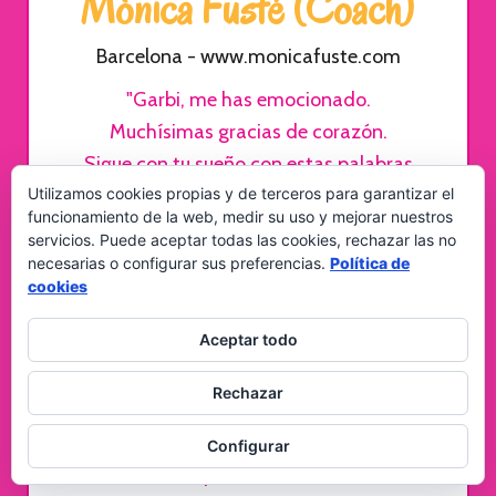
Mònica Fusté (Coach)
Barcelona - www.monicafuste.com
"Garbi, me has emocionado.
Muchísimas gracias de corazón.
Sigue con tu sueño con estas palabras
Utilizamos cookies propias y de terceros para garantizar el
que acarician tanto el alma."
funcionamiento de la web, medir su uso y mejorar nuestros
servicios. Puede aceptar todas las cookies, rechazar las no
necesarias o configurar sus preferencias.
Política de
Laura
cookies
Ciudad Real
Aceptar todo
"En unas fechas difíciles para mí, me
Rechazar
sentía muy revuelta, con los
sentimientos a flor de piel, y tuve la
Configurar
necesidad expresarlos con la idea de