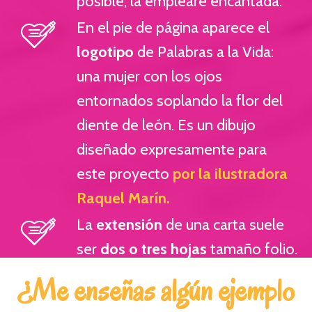
posible, la emplearé encantada.
En el pie de página aparece el
logotipo
de Palabras a la Vida:
una mujer con los ojos
entornados soplando la flor del
diente de león. Es un dibujo
diseñado expresamente para
este proyecto
por la ilustradora
Raquel Marín.
La
extensión
de una carta suele
ser
dos o tres hojas
tamaño folio.
¿Me enseñas algún ejemplo