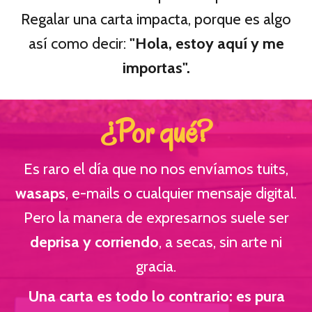
Regalar una carta impacta, porque es algo
así como decir:
"Hola, estoy aquí y me
importas".
¿Por qué?
Es raro el día que no nos envíamos tuits,
wasaps
, e-mails o cualquier mensaje digital.
Pero la manera de expresarnos suele ser
deprisa y corriendo
, a secas, sin arte ni
gracia.
Una carta es todo lo contrario: es pura