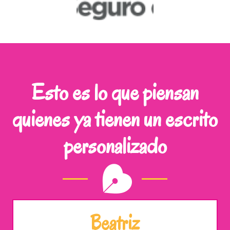
Esto es lo que piensan
quienes ya tienen un escrito
personalizado
Beatriz