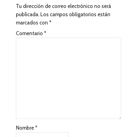
Tu dirección de correo electrónico no será
c
publicada.
Los campos obligatorios están
t
marcados con
*
o
Comentario
*
r
e
s
Nombre
*