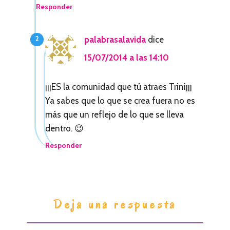
i
Responder
o
n
palabrasalavida
dice
e
15/07/2014 a las 14:10
s
¡¡¡ES la comunidad que tú atraes Trini¡¡¡
c
Ya sabes que lo que se crea fuera no es
o
más que un reflejo de lo que se lleva
dentro. 😉
n
Responder
l
o
s
Deja una respuesta
l
e