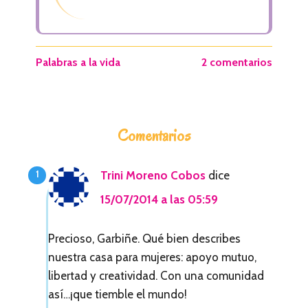
Palabras a la vida
2 comentarios
I
Comentarios
n
t
Trini Moreno Cobos
dice
e
15/07/2014 a las 05:59
r
a
Precioso, Garbiñe. Qué bien describes
nuestra casa para mujeres: apoyo mutuo,
c
libertad y creatividad. Con una comunidad
c
así…¡que tiemble el mundo!