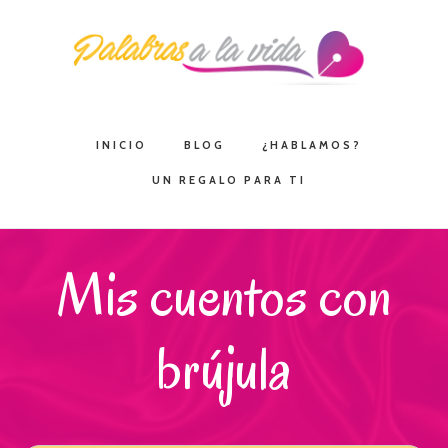
Saltar
Saltar
Saltar
a
al
a
la
contenido
la
navegación
principal
barra
principal
lateral
INICIO
BLOG
¿HABLAMOS?
principal
UN REGALO PARA TI
Mis cuentos con
brújula