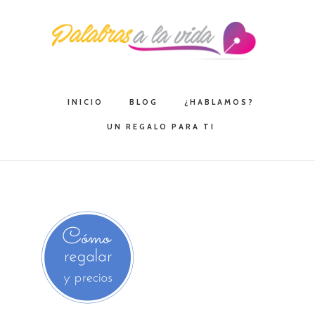
Saltar
Saltar
Saltar
a
al
a
la
contenido
la
navegación
principal
barra
principal
lateral
INICIO
BLOG
¿HABLAMOS?
principal
UN REGALO PARA TI