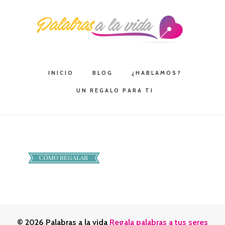
Saltar
Saltar
Saltar
a
al
a
la
contenido
la
navegación
principal
barra
principal
lateral
INICIO
BLOG
¿HABLAMOS?
principal
UN REGALO PARA TI
© 2026 Palabras a la vida
Regala palabras a tus seres