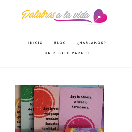
Saltar
Saltar
Saltar
a
al
a
la
contenido
la
navegación
principal
barra
principal
lateral
INICIO
BLOG
¿HABLAMOS?
principal
UN REGALO PARA TI