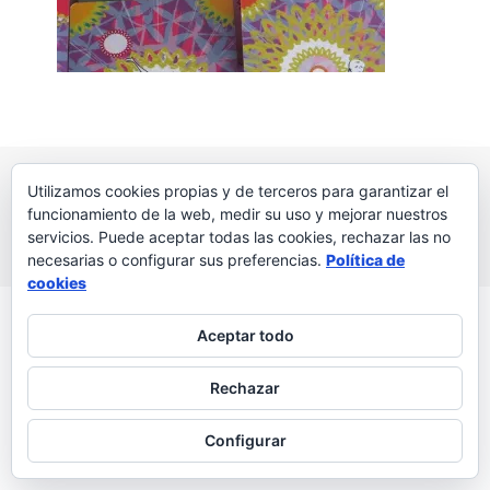
© 2026 Palabras a la vida
Regala palabras a tus seres
Utilizamos cookies propias y de terceros para garantizar el
queridos
funcionamiento de la web, medir su uso y mejorar nuestros
Política de privacidad
servicios. Puede aceptar todas las cookies, rechazar las no
necesarias o configurar sus preferencias.
Política de
cookies
Aceptar todo
Rechazar
Configurar