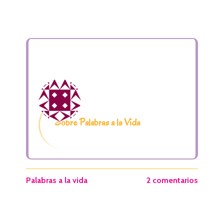
Sobre Palabras a la Vida
Palabras a la vida
2 comentarios
I