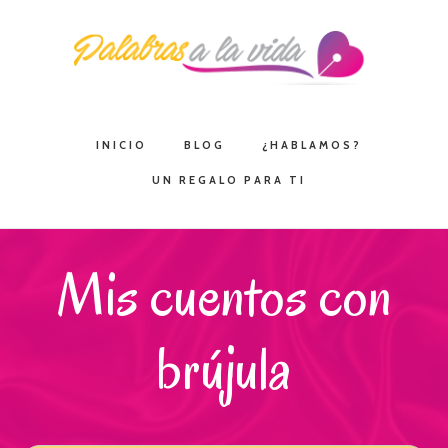
Saltar
Saltar
Saltar
a
al
a
la
contenido
la
navegación
principal
barra
principal
lateral
INICIO
BLOG
¿HABLAMOS?
principal
UN REGALO PARA TI
Mis cuentos con
brújula