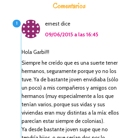
Comentarios
n
t
ernest
dice
e
09/06/2015 a las 16:45
r
a
Hola Garbi!!!
c
Siempre he creído que es una suerte tener
hermanos, seguramente porque yo no los
c
tuve. Ya de bastante joven envidiaba (sólo
i
un poco) a mis compañeros y amigos con
o
hermanos (muy especialmente a los que
tenían varios, porque sus vidas y sus
n
viviendas eran muy distintas a la mía: ellos
e
parecían estar siempre de colonias).
s
Ya desde bastante joven supe que no
tendría hijos, o que serían dos por lo