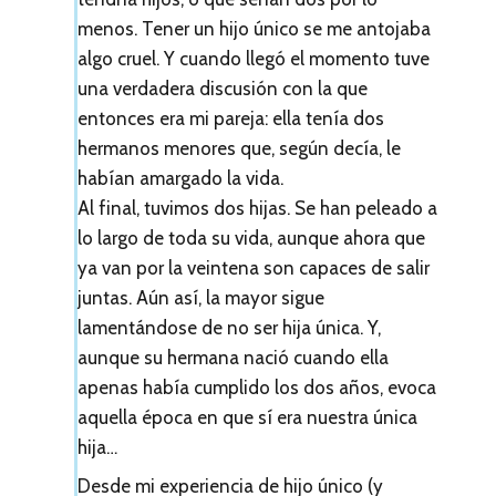
c
menos. Tener un hijo único se me antojaba
o
algo cruel. Y cuando llegó el momento tuve
n
una verdadera discusión con la que
entonces era mi pareja: ella tenía dos
l
hermanos menores que, según decía, le
o
habían amargado la vida.
s
Al final, tuvimos dos hijas. Se han peleado a
lo largo de toda su vida, aunque ahora que
l
ya van por la veintena son capaces de salir
e
juntas. Aún así, la mayor sigue
c
lamentándose de no ser hija única. Y,
aunque su hermana nació cuando ella
t
apenas había cumplido los dos años, evoca
o
aquella época en que sí era nuestra única
r
hija…
e
Desde mi experiencia de hijo único (y