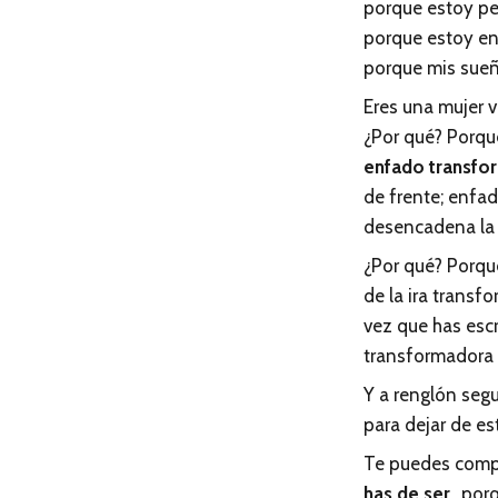
porque estoy per
porque estoy en
porque mis sueñ
Eres una mujer v
¿Por qué? Porqu
enfado transfo
de frente; enfa
desencadena la r
¿Por qué? Porque
de la ira transf
vez que has escr
transformadora 
Y a renglón segu
para dejar de e
Te puedes compr
has de ser
…porq