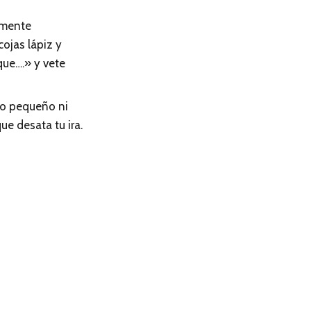
amente
ojas lápiz y
que….» y vete
do pequeño ni
e desata tu ira.