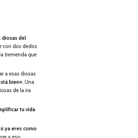
s diosas del
se con dos dedos
gía tremenda que
ar a esas diosas
stá bien».
Una
osas de la ira
lificar tu vida
tú ya eres como
ser y eso