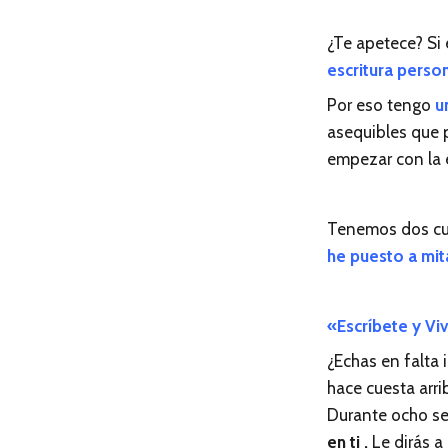
¿Te apetece? Si 
escritura person
Por eso tengo
u
asequibles que 
empezar con la e
Tenemos dos cu
he puesto a mit
«Escríbete y Vi
¿Echas en falta 
hace cuesta arri
Durante ocho se
en ti .
Le dirás a