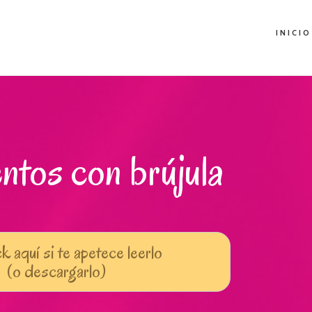
INICIO
ntos con brújula
k aquí si te apetece leerlo
(o descargarlo)