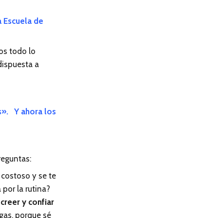
a Escuela de
os todo lo
dispuesta a
s». Y ahora los
reguntas:
 costoso y se te
 por la rutina?
a
creer y confiar
ngas, porque sé