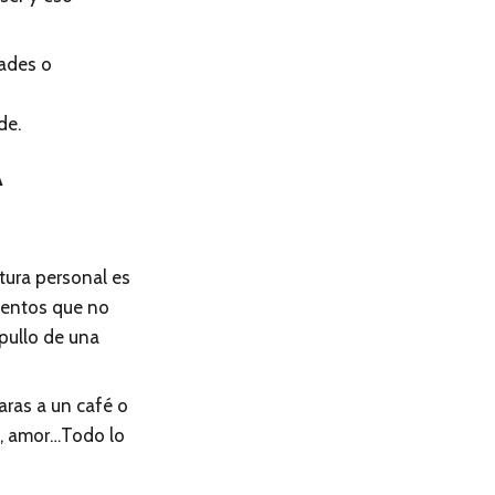
dades o
de.
A
tura personal es
mientos que no
pullo de una
aras a un café o
so, amor…Todo lo