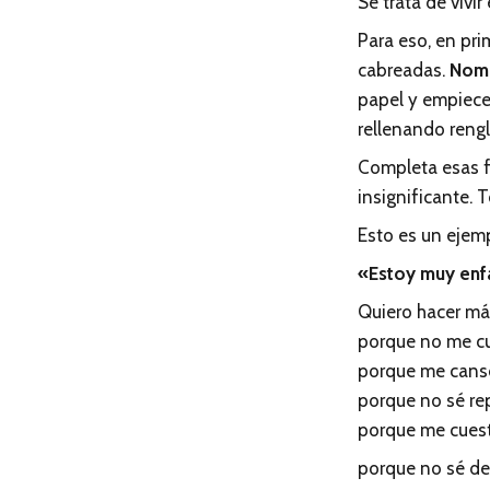
Se trata de vivi
Para eso, en pr
cabreadas.
Nom
papel y empieces
rellenando reng
Completa esas f
insignificante. 
Esto es un ejem
«Estoy muy en
Quiero hacer má
porque no me cu
porque me canso
porque no sé re
porque me cuest
porque no sé de