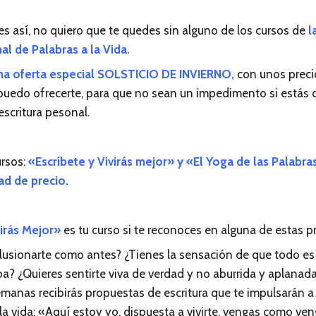
es así, no quiero que te quedes sin alguno de los cursos de
l
al de Palabras a la Vida.
na oferta especial SOLSTICIO DE INVIERNO,
con unos preci
puedo ofrecerte, para que no sean un impedimento si estás 
scritura pesonal.
rsos:
«Escríbete y Vivirás mejor» y «El Yoga de las Palabra
ad de precio.
virás Mejor»
es tu curso si te reconoces en alguna de estas p
ilusionarte como antes? ¿Tienes la sensación de que todo es
ba? ¿Quieres sentirte viva de verdad y no aburrida y aplanada
manas recibirás propuestas de escritura que te impulsarán 
 la vida: «Aquí estoy yo, dispuesta a vivirte, vengas como ve