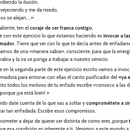
diendo la ilusión,
vejeciendo y me da miedo,
os se alejan…..»
aliente, ten el
coraje de ser franca contigo.
e con este ejercicio lo que estamos haciendo es
invocar a la
rmador.
Tiene que ver con lo que te decía antes de enfadar
darnos de una «manera sabia», consciente, para que la ener
abia y la ira se ponga a trabajar a nuestro servicio.
 en la segunda parte de este ejercicio escrito vamos a invoc
ormadora para entonar con ellas el canto purificador del
«ya e
ito todos los motivos de tu enfado escribe «convoco a las di
porque ¡ya está bien! »
ido date cuenta de lo que vas a soltar y
comprométete a simp
star tan enfadada. Escribe esos compromisos.
ometer a dejar de querer ser distinta de como eres, porque
ue esa condición es inherente a ti…Venimos a este mundo a 