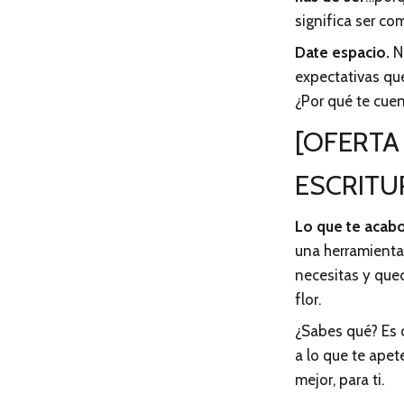
significa ser co
Date espacio.
No
expectativas qu
¿Por qué te cuen
[OFERTA
ESCRITU
Lo que te acabo
una herramienta
necesitas y que
flor.
¿Sabes qué? Es 
a lo que te apet
mejor, para ti.