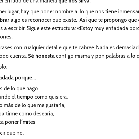
r el enfado de una manera
que nos sirva.
imer lugar, hay que poner nombre a lo que nos tiene inmens
brar
algo es reconocer que existe. Así que te propongo que c
 a escribir. Sigue este estructura: «Estoy muy enfadada por
lones.
rases con cualquier detalle que te cabree. Nada es demasia
Todo cuenta.
Sé honesta
contigo misma y pon palabras a lo qu
plo:
fadada porque…
s de lo que hago
nde el tiempo como quisiera,
 más de lo que me gustaría,
partirme como desearía,
a poner límites,
cir que no,