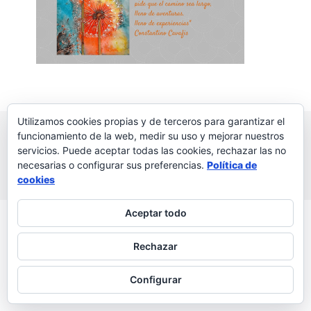
Utilizamos cookies propias y de terceros para garantizar el
© 2026 Palabras a la vida
Regala palabras a tus seres
funcionamiento de la web, medir su uso y mejorar nuestros
queridos
servicios. Puede aceptar todas las cookies, rechazar las no
necesarias o configurar sus preferencias.
Política de
Política de privacidad
cookies
Aceptar todo
Rechazar
Configurar