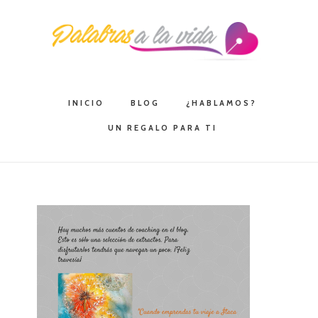
Saltar
Saltar
Saltar
a
al
a
la
contenido
la
navegación
principal
barra
principal
lateral
INICIO
BLOG
¿HABLAMOS?
principal
UN REGALO PARA TI