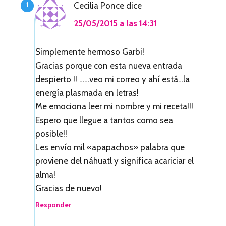
Cecilia Ponce
dice
e
25/05/2015 a las 14:31
r
a
Simplemente hermoso Garbi!
Gracias porque con esta nueva entrada
c
despierto !! ……veo mi correo y ahí está…la
c
energía plasmada en letras!
i
Me emociona leer mi nombre y mi receta!!!
Espero que llegue a tantos como sea
o
posible!!
n
Les envío mil «apapachos» palabra que
e
proviene del náhuatl y significa acariciar el
alma!
s
Gracias de nuevo!
c
Responder
o