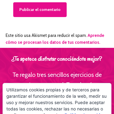
Este sitio usa Akismet para reducir el spam.
Aprende
cómo se procesan los datos de tus comentarios.
¿Te apetece disfrutar conociéndote mejor?
Te regalo tres sencillos ejercicios de
escritura personal ¡Te volverás
Utilizamos cookies propias y de terceros para
interesante para ti!
garantizar el funcionamiento de la web, medir su
uso y mejorar nuestros servicios. Puede aceptar
Empieza a creer más en ti gracias a la
todas las cookies, rechazar las no necesarias o