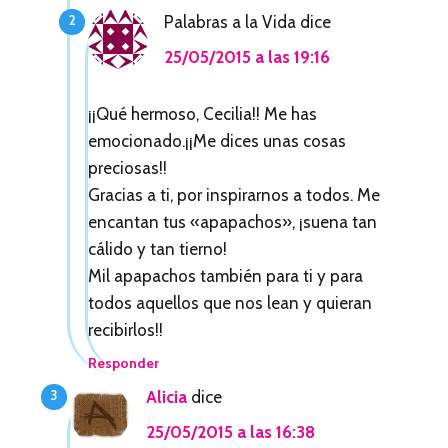
n
Palabras a la Vida
dice
l
25/05/2015 a las 19:16
o
¡¡Qué hermoso, Cecilia!! Me has
s
emocionado.¡¡Me dices unas cosas
l
preciosas!!
e
Gracias a ti, por inspirarnos a todos. Me
encantan tus «apapachos», ¡suena tan
c
cálido y tan tierno!
t
Mil apapachos también para ti y para
o
todos aquellos que nos lean y quieran
recibirlos!!
r
Responder
e
Alicia
dice
s
25/05/2015 a las 16:38