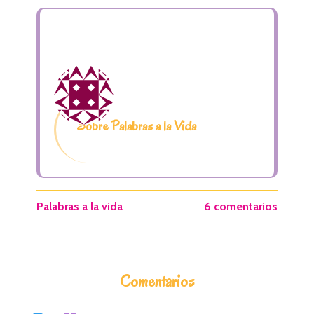
Sobre Palabras a la Vida
Palabras a la vida
6 comentarios
I
Comentarios
n
t