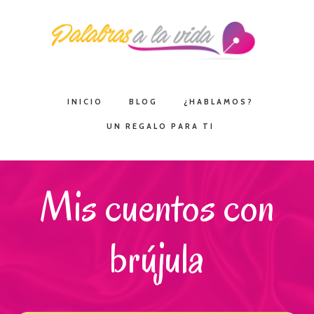
Saltar
Saltar
Saltar
a
al
a
la
contenido
la
navegación
principal
barra
principal
lateral
INICIO
BLOG
¿HABLAMOS?
principal
UN REGALO PARA TI
Mis cuentos con
brújula