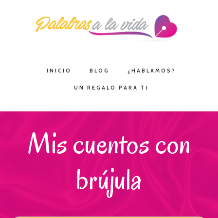
Saltar
Saltar
Saltar
a
al
a
la
contenido
la
navegación
principal
barra
principal
lateral
INICIO
BLOG
¿HABLAMOS?
principal
UN REGALO PARA TI
Mis cuentos con
brújula