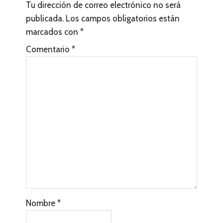
Tu dirección de correo electrónico no será
e
publicada.
Los campos obligatorios están
r
marcados con
*
a
Comentario
*
c
c
i
o
n
e
s
c
Nombre
*
o