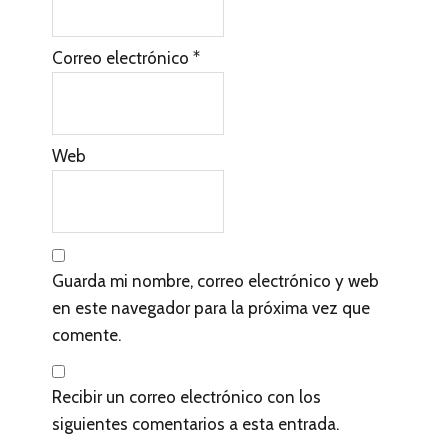
n
l
Correo electrónico
*
o
s
l
Web
e
c
t
Guarda mi nombre, correo electrónico y web
o
en este navegador para la próxima vez que
r
comente.
e
s
Recibir un correo electrónico con los
siguientes comentarios a esta entrada.