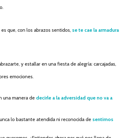
o.
 es que, con los abrazos sentidos,
se te cae la armadura
razarte, y estallar en una fiesta de alegría: carcajadas,
ejores emociones.
son una manera de
decirle a la adversidad que no va a
unca lo bastante atendida ni reconocida de
sentirnos
que queremos. ¿Entiendes ahora por qué nos llena de