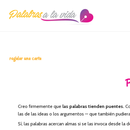
Saltar
Saltar
Saltar
a
al
a
la
contenido
la
navegación
principal
barra
principal
lateral
principal
regalar una carta
Creo firmemente que
las palabras tienden puentes.
Co
las de las ideas o los argumentos — que también pudiera
Sí, las palabras acercan almas si se las invoca desde l