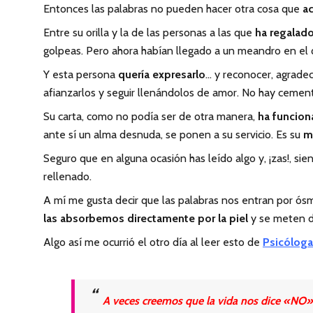
Entonces las palabras no pueden hacer otra cosa que
ac
Entre su orilla y la de las personas a las que
ha regalado
golpeas. Pero ahora habían llegado a un meandro en el qu
Y esta persona
quería expresarlo
… y reconocer, agrade
afianzarlos y seguir llenándolos de amor. No hay ceme
Su carta, como no podía ser de otra manera,
ha funcio
ante sí un alma desnuda, se ponen a su servicio. Es su
m
Seguro que en alguna ocasión has leído algo y, ¡zas!, si
rellenado.
A mí me gusta decir que las palabras nos entran por ós
las absorbemos directamente por la piel
y se meten d
Algo así me ocurrió el otro día al leer esto de
Psicóloga
A veces creemos que la vida nos dice «NO» 