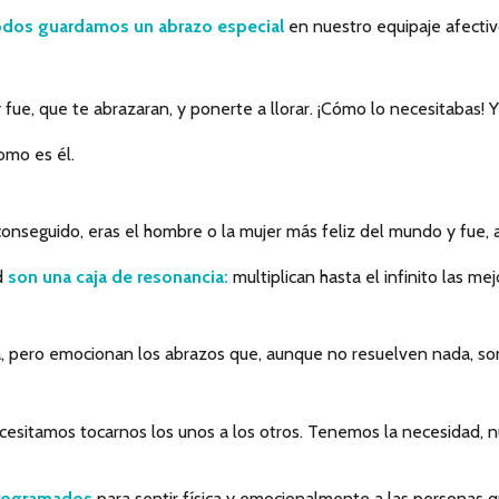
dos guardamos un abrazo especial
en nuestro equipaje afectiv
e, que te abrazaran, y ponerte a llorar. ¡Cómo lo necesitabas! Y
Como es él.
onseguido, eras el hombre o la mujer más feliz del mundo y fue, ab
d
son una caja de resonancia:
multiplican hasta el infinito las m
da, pero emocionan los abrazos que, aunque no resuelven nada, 
esitamos tocarnos los unos a los otros. Tenemos la necesidad, n
rogramados
para sentir física y emocionalmente a las personas 