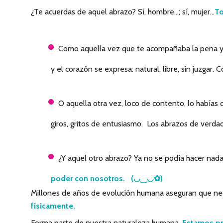
¿Te acuerdas de aquel abrazo? Sí, hombre…; sí, mujer…
To
Como aquella vez que te acompañaba la pena y fu
y el corazón se expresa: natural, libre, sin juzgar. 
O aquella otra vez, loco de contento, lo habías c
giros, gritos de entusiasmo. Los abrazos de verda
¿Y aquel otro abrazo? Ya no se podía hacer na
poder con nosotros. (◡‿◡✿)
Millones de años de evolución humana aseguran que nec
físicamente.
Forma parte de nuestra naturaleza humana.
Estamos p