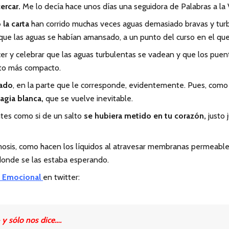
ercar.
Me lo decía hace unos días una seguidora de Palabras a la
 la carta
han corrido muchas veces aguas demasiado bravas y turbu
e las aguas se habían amansado, a un punto del curso en el que el
cer y celebrar que las aguas turbulentas se vadean y que los pue
nto más compacto.
nado
, en la parte que le corresponde, evidentemente. Pues, com
agia blanca,
que se vuelve inevitable.
entes como si de un salto
se hubiera metido en tu corazón,
justo 
mosis, como hacen los líquidos al atravesar membranas permeables
onde se las estaba esperando.
 Emocional
en twitter:
y sólo nos dice….