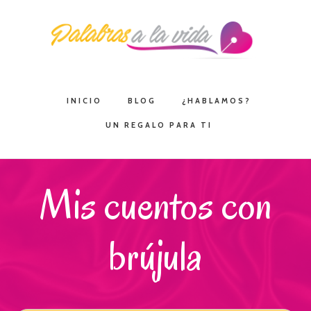
Saltar
Saltar
Saltar
a
al
a
la
contenido
la
navegación
principal
barra
principal
lateral
INICIO
BLOG
¿HABLAMOS?
principal
UN REGALO PARA TI
Mis cuentos con
brújula