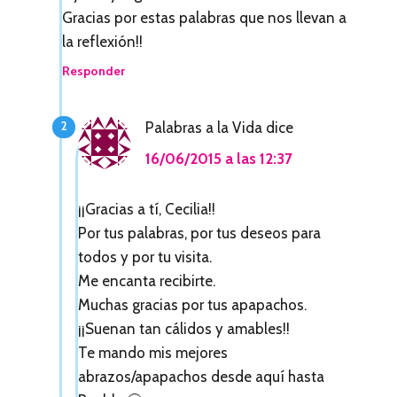
o
Gracias por estas palabras que nos llevan a
n
la reflexión!!
e
Responder
s
c
Palabras a la Vida
dice
o
16/06/2015 a las 12:37
n
¡¡Gracias a tí, Cecilia!!
l
Por tus palabras, por tus deseos para
o
todos y por tu visita.
Me encanta recibirte.
s
Muchas gracias por tus apapachos.
l
¡¡Suenan tan cálidos y amables!!
e
Te mando mis mejores
abrazos/apapachos desde aquí hasta
c