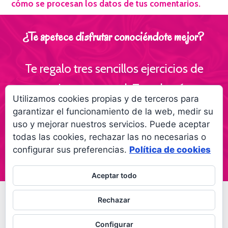
cómo se procesan los datos de tus comentarios.
¿Te apetece disfrutar conociéndote mejor?
Te regalo tres sencillos ejercicios de
escritura personal ¡Te volverás
Utilizamos cookies propias y de terceros para
interesante para ti!
garantizar el funcionamiento de la web, medir su
uso y mejorar nuestros servicios. Puede aceptar
Empieza a creer más en ti gracias a la
todas las cookies, rechazar las no necesarias o
escritura
configurar sus preferencias.
Política de cookies
Aceptar todo
© 2026 Palabras a la vida
Regala palabras a tus
Rechazar
seres queridos
Política de privacidad
Configurar