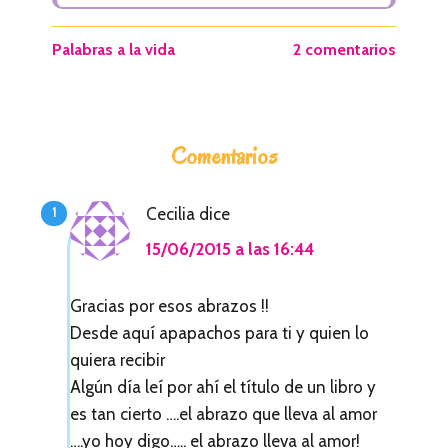
Palabras a la vida
2 comentarios
I
Comentarios
n
t
Cecilia
dice
e
15/06/2015 a las 16:44
r
a
Gracias por esos abrazos !!
Desde aquí apapachos para ti y quien lo
c
quiera recibir
c
Algún día leí por ahí el título de un libro y
i
es tan cierto ….el abrazo que lleva al amor
….yo hoy digo….. el abrazo lleva al amor!