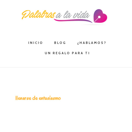
Saltar
Saltar
Saltar
a
al
a
la
contenido
la
navegación
principal
barra
principal
lateral
INICIO
BLOG
¿HABLAMOS?
principal
UN REGALO PARA TI
llenarse de entusiasmo