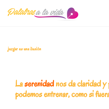
Saltar
Saltar
Saltar
a
al
a
la
contenido
la
navegación
principal
barra
principal
lateral
principal
juzgar es una ilusión
La
serenidad
nos da claridad y 
podemos entrenar, como si fuer