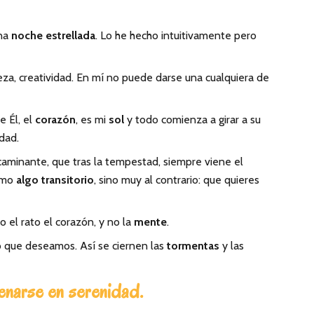
una
noche estrellada
. Lo he hecho intuitivamente pero
leza, creatividad. En mí no puede darse una cualquiera de
e Él, el
corazón
, es mi
sol
y todo comienza a girar a su
idad.
caminante, que tras la tempestad, siempre viene el
como
algo transitorio
, sino muy al contrario: que quieres
o el rato el corazón, y no la
mente
.
 que deseamos. Así se ciernen las
tormentas
y las
renarse en serenidad.