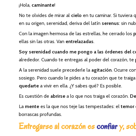
¡Hola,
caminante
!
No te olvides de mirar al
cielo
en tu caminar. Si tuviera
en su origen, serenidad, deriva del latín
serenus
: sin nu
Con la imagen hermosa de las estrellas, he cerrado los
p
ellas sin las otras. Van
entrelazadas
.
Soy serenidad cuando me pongo a las órdenes del c
alrededor. Cuando te entregas al poder del corazón, te
A la serenidad suele precederle la
agitación
. Ocurre co
sosiego. Pero cuando le pides a tu corazón que te traiga
quedarte
a vivir en ella. ¿Y sabes qué? Es posible.
Es cuestión de
abrirse
a lo que nos traiga el corazón.
De
La
mente
es la que nos teje las tempestades: el
temor
borrascas profundas.
Entregarse al corazón es
confiar
y, so