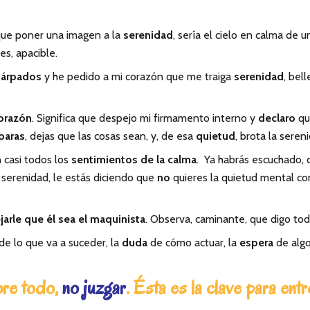
 que poner una imagen a la
serenidad
, sería el cielo en calma de 
bes, apacible.
árpados
y he pedido a mi corazón que me traiga
serenidad
, bel
orazón
. Significa que despejo mi firmamento interno y
declaro
qu
paras
, dejas que las cosas sean, y, de esa
quietud
, brota la seren
n casi todos los
sentimientos de la calma
. Ya habrás escuchado, 
 serenidad, le estás diciendo que
no
quieres la quietud mental 
jarle que él sea el maquinista
. Observa, caminante, que digo tod
de lo que va a suceder, la
duda
de cómo actuar, la
espera
de algo
bre todo,
no juzgar
. Ésta es la clave para ent