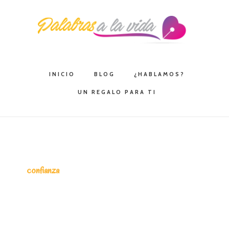
Saltar
Saltar
Saltar
a
al
a
la
contenido
la
navegación
principal
barra
principal
lateral
INICIO
BLOG
¿HABLAMOS?
principal
UN REGALO PARA TI
confianza