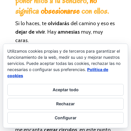
poner hitos a tu sendero,
no
significa
obsesionarse
con ellos.
Si lo haces, te
olvidarás
del camino y eso es
dejar de vivir
. Hay
amnesias
muy, muy
caras.
Hay que tener claro que los objetivos, los
Utilizamos cookies propias y de terceros para garantizar el
funcionamiento de la web, medir su uso y mejorar nuestros
sueños o los
hitos
_como quieras
servicios. Puede aceptar todas las cookies, rechazar las no
llamarlos_
estimulan
y dan
sentido
pero
necesarias o configurar sus preferencias.
Política de
cookies
no son un fin en sí mismo
. Lo que importa
es el
proceso
para lograrlos;
un camino que
Aceptar todo
te transforma
. Por eso,
lo único que
cuenta
en esto de los objetivos es
en quién
Rechazar
te llegan a convertir
.
Configurar
Y volviendo al
principio
, que ya sabes que
me encanta
cerrar círculos
, en este punto