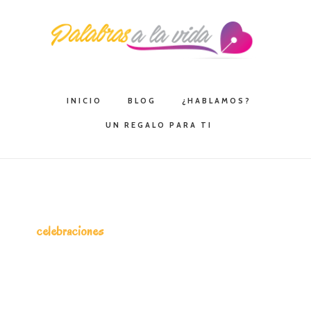
Saltar
Saltar
Saltar
a
al
a
la
contenido
la
navegación
principal
barra
principal
lateral
INICIO
BLOG
¿HABLAMOS?
principal
UN REGALO PARA TI
celebraciones