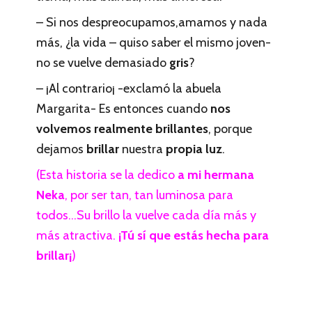
– Si nos despreocupamos,amamos y nada
más, ¿la vida – quiso saber el mismo joven-
no se vuelve demasiado
gris
?
– ¡Al contrario¡ -exclamó la abuela
Margarita- Es entonces cuando
nos
volvemos realmente brillantes
, porque
dejamos
brillar
nuestra
propia luz
.
(Esta historia se la dedico
a mi hermana
Neka
, por ser tan, tan luminosa para
todos…Su brillo la vuelve cada día más y
más atractiva.
¡Tú sí que estás hecha para
brillar¡
)