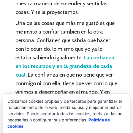
nuestra manera de entender y sentir las
cosas. Y se la proyectamos.
Una de las cosas que más me gustó es que
me invitó a confiar también en la otra
persona. Confiar en que sabría qué hacer
con lo ocurrido, lo mismo que yo ya lo
estaba sabiendo igualmente.
La confianza
en los recursos y en la grandeza de cada
cual.
La confianza en que no tiene que ver
conmigo ni con ella, tiene que ver con lo que
vinimos a desempeñar en el mundo. Y en
este punto, sólo podemos tener entrega y
Utilizamos cookies propias y de terceros para garantizar el
funcionamiento de la web, medir su uso y mejorar nuestros
dejarnos enseñar por la vida.
servicios. Puede aceptar todas las cookies, rechazar las no
necesarias o configurar sus preferencias.
Política de
Palabras a la vida
Deja un comentario
cookies