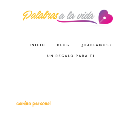
Saltar
Saltar
Saltar
a
al
a
la
contenido
la
navegación
principal
barra
principal
lateral
INICIO
BLOG
¿HABLAMOS?
principal
UN REGALO PARA TI
camino personal