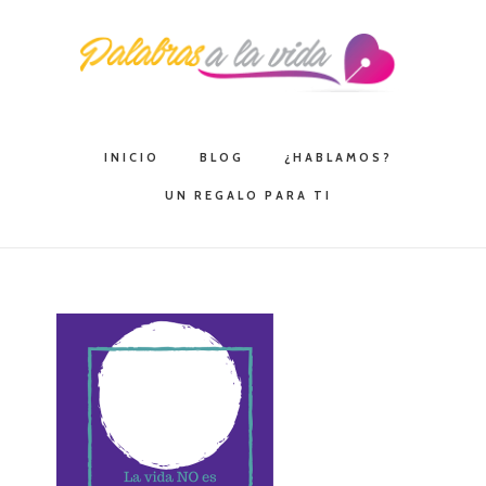
Saltar
Saltar
Saltar
a
al
a
la
contenido
la
navegación
principal
barra
principal
lateral
INICIO
BLOG
¿HABLAMOS?
principal
UN REGALO PARA TI