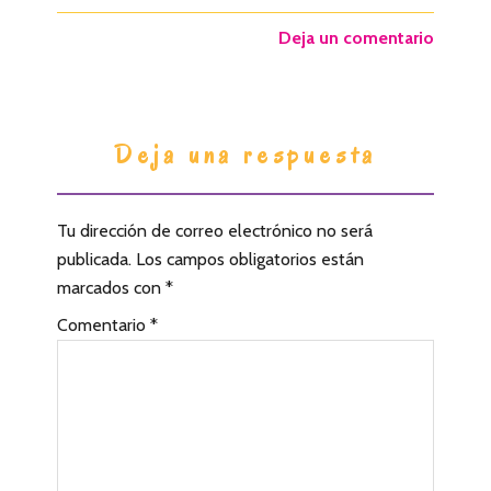
Deja un comentario
I
Deja una respuesta
n
t
Tu dirección de correo electrónico no será
e
publicada.
Los campos obligatorios están
r
marcados con
*
a
Comentario
*
c
c
i
o