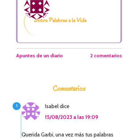
Sobre Palabras a la Vida
Apuntes de un diario
2 comentarios
I
Comentarios
n
t
Isabel
dice
e
15/08/2023 a las 19:09
r
a
Querida Garbi, una vez más tus palabras