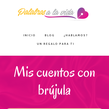
Saltar
Saltar
Saltar
a
al
a
la
contenido
la
navegación
principal
barra
principal
lateral
INICIO
BLOG
¿HABLAMOS?
principal
UN REGALO PARA TI
Mis cuentos con
brújula