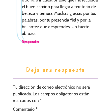
s
el buen camino para llegar a territorio de
l
belleza y ternura. Muchas gracias por tus
e
palabras, por tu presencia fiel y por la
brillantez que desprendes. Un fuerte
c
abrazo.
t
Responder
o
r
e
Deja una respuesta
s
Tu dirección de correo electrónico no será
publicada.
Los campos obligatorios están
marcados con
*
Comentario
*