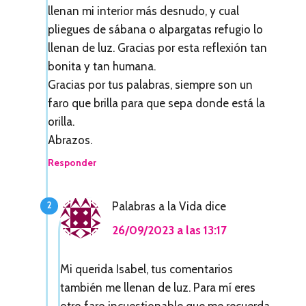
llenan mi interior más desnudo, y cual
c
pliegues de sábana o alpargatas refugio lo
c
llenan de luz. Gracias por esta reflexión tan
i
bonita y tan humana.
Gracias por tus palabras, siempre son un
o
faro que brilla para que sepa donde está la
n
orilla.
e
Abrazos.
s
Responder
c
Palabras a la Vida
dice
o
26/09/2023 a las 13:17
n
l
Mi querida Isabel, tus comentarios
o
también me llenan de luz. Para mí eres
otro faro incuestionable que me recuerda