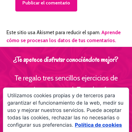
Este sitio usa Akismet para reducir el spam.
Aprende
cómo se procesan los datos de tus comentarios.
¿Te apetece disfrutar conociéndote mejor?
Te regalo tres sencillos ejercicios de
escritura personal ¡Te volverás
Utilizamos cookies propias y de terceros para
interesante para ti!
garantizar el funcionamiento de la web, medir su
uso y mejorar nuestros servicios. Puede aceptar
Empieza a creer más en ti gracias a la
todas las cookies, rechazar las no necesarias o
escritura
configurar sus preferencias.
Política de cookies