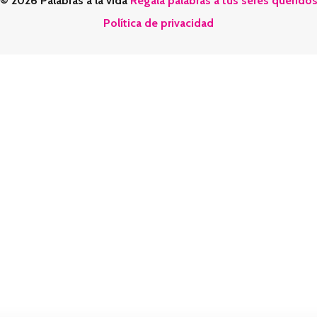
© 2026 Palabras a la vida
Regala palabras a tus seres querido
Política de privacidad