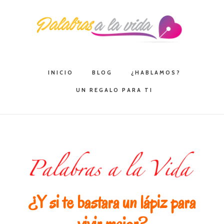
Saltar
Saltar
Saltar
a
al
a
la
contenido
la
navegación
principal
barra
principal
lateral
INICIO
BLOG
¿HABLAMOS?
principal
UN REGALO PARA TI
¿Y si te bastara un lápiz para
vivir mejor?