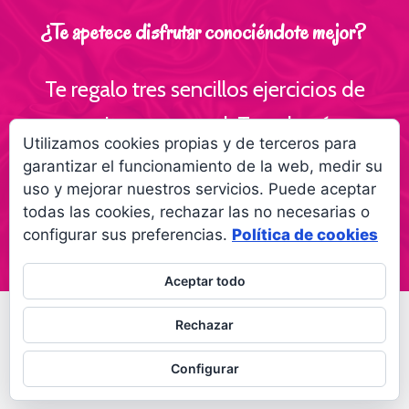
¿Te apetece disfrutar conociéndote mejor?
Te regalo tres sencillos ejercicios de
escritura personal ¡Te volverás
Utilizamos cookies propias y de terceros para
interesante para ti!
garantizar el funcionamiento de la web, medir su
uso y mejorar nuestros servicios. Puede aceptar
Empieza a creer más en ti gracias a la
todas las cookies, rechazar las no necesarias o
escritura
configurar sus preferencias.
Política de cookies
Aceptar todo
© 2026 Palabras a la vida
Regala palabras a tus
Rechazar
seres queridos
Configurar
Política de privacidad