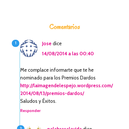
I
Comentarios
n
t
Jose
dice
e
14/08/2014 a las 00:40
r
a
Me complace informarte que te he
nominado para los Premios Dardos
c
http://laimagendelespejo.wordpress.com/
c
2014/08/13/premios-dardos/
i
Saludos y Éxitos.
o
Responder
n
palabrasalavida
dice