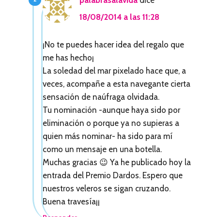
e
18/08/2014 a las 11:28
s
c
¡No te puedes hacer idea del regalo que
o
me has hecho¡
La soledad del mar pixelado hace que, a
n
veces, acompañe a esta navegante cierta
l
sensación de naúfraga olvidada.
o
Tu nominación -aunque haya sido por
eliminación o porque ya no supieras a
s
quien más nominar- ha sido para mí
l
como un mensaje en una botella.
e
Muchas gracias 😉 Ya he publicado hoy la
entrada del Premio Dardos. Espero que
c
nuestros veleros se sigan cruzando.
t
Buena travesía¡¡
o