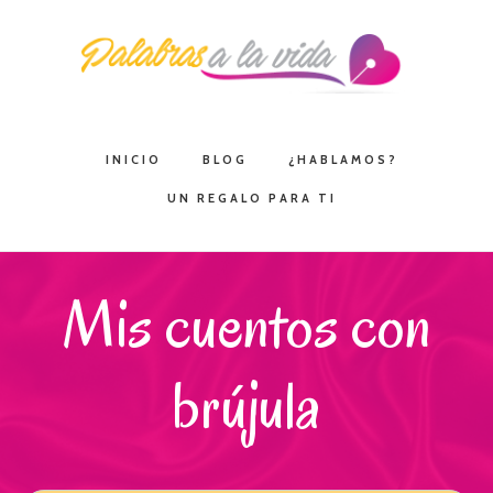
Saltar
Saltar
Saltar
a
al
a
la
contenido
la
navegación
principal
barra
principal
lateral
INICIO
BLOG
¿HABLAMOS?
principal
UN REGALO PARA TI
Mis cuentos con
brújula