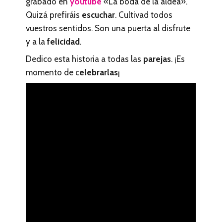
grabado en
youtube
«La boda de la aldea».
Quizá prefiráis
escuchar
. Cultivad todos
vuestros sentidos. Son una puerta al disfrute
y a la
felicidad
.
Dedico esta historia a todas las
parejas
. ¡Es
momento de c
elebrarlas
¡