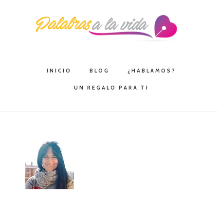
Saltar
Saltar
Saltar
a
al
a
la
contenido
la
navegación
principal
barra
principal
lateral
INICIO
BLOG
¿HABLAMOS?
principal
UN REGALO PARA TI