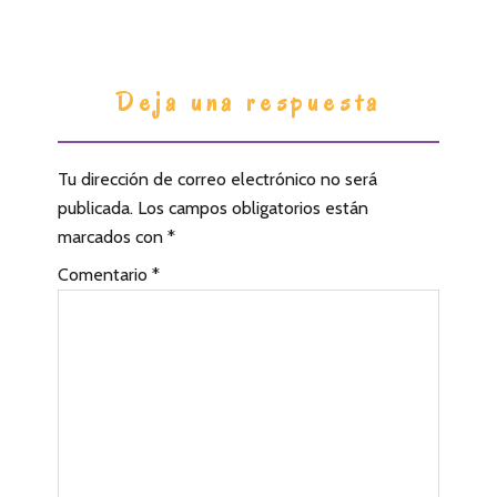
I
Deja una respuesta
n
t
Tu dirección de correo electrónico no será
e
publicada.
Los campos obligatorios están
r
marcados con
*
a
Comentario
*
c
c
i
o
n