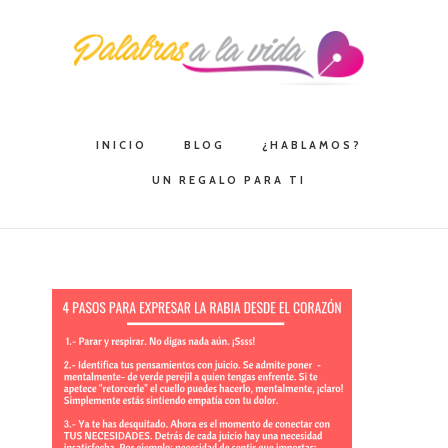
Saltar
Saltar
Saltar
a
al
a
la
contenido
la
navegación
principal
barra
principal
lateral
INICIO
BLOG
¿HABLAMOS?
principal
UN REGALO PARA TI