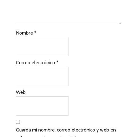
e
s
c
Nombre
*
o
n
l
Correo electrónico
*
o
s
l
Web
e
c
t
Guarda mi nombre, correo electrónico y web en
o