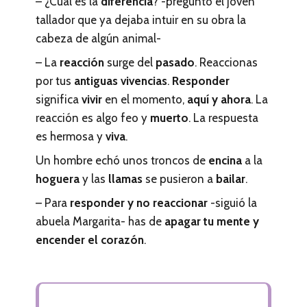
– ¿Cuál es la
diferencia
? -preguntó el joven
tallador que ya dejaba intuir en su obra la
cabeza de algún animal-
– La
reacción
surge del
pasado
. Reaccionas
por tus
antiguas vivencias
.
Responder
significa
vivir
en el momento,
aquí y ahora
. La
reacción es algo feo y
muerto
. La respuesta
es hermosa y
viva
.
Un hombre echó unos troncos de
encina
a la
hoguera
y las
llamas
se pusieron a
bailar
.
– Para
responder y no reaccionar
-siguió la
abuela Margarita- has de
apagar tu mente y
encender el corazón
.