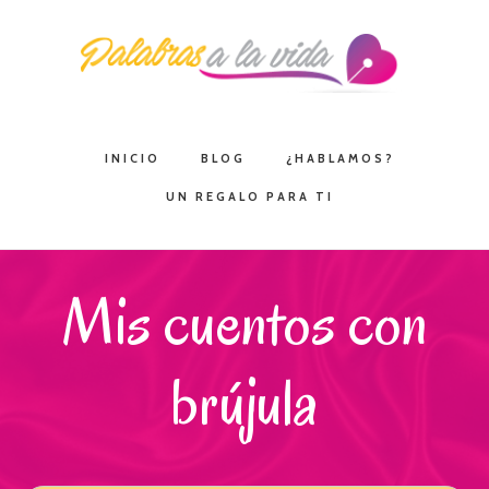
Saltar
Saltar
Saltar
a
al
a
la
contenido
la
navegación
principal
barra
principal
lateral
INICIO
BLOG
¿HABLAMOS?
principal
UN REGALO PARA TI
Mis cuentos con
brújula