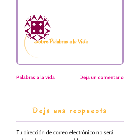
Sobre Palabras a la Vida
Palabras a la vida
Deja un comentario
I
Deja una respuesta
n
t
Tu dirección de correo electrónico no será
e