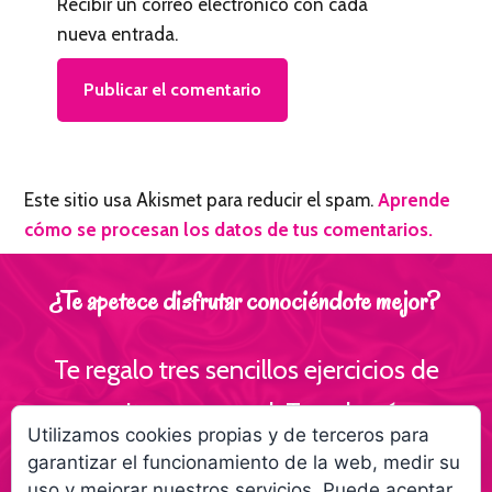
Recibir un correo electrónico con cada
nueva entrada.
Este sitio usa Akismet para reducir el spam.
Aprende
cómo se procesan los datos de tus comentarios.
¿Te apetece disfrutar conociéndote mejor?
Te regalo tres sencillos ejercicios de
escritura personal ¡Te volverás
Utilizamos cookies propias y de terceros para
interesante para ti!
garantizar el funcionamiento de la web, medir su
uso y mejorar nuestros servicios. Puede aceptar