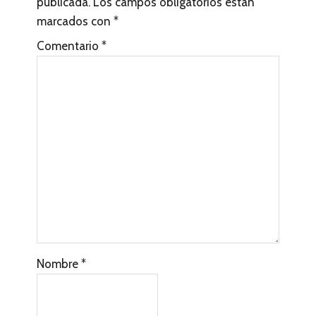
publicada.
Los campos obligatorios están
r
marcados con
*
a
Comentario
*
c
c
i
o
n
e
s
c
Nombre
*
o
n