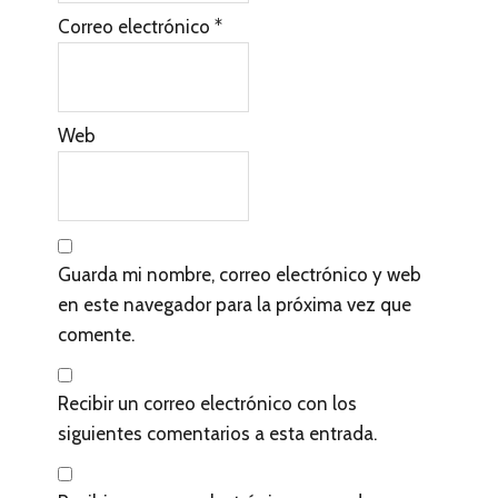
l
Correo electrónico
*
o
s
l
Web
e
c
t
Guarda mi nombre, correo electrónico y web
o
en este navegador para la próxima vez que
r
comente.
e
s
Recibir un correo electrónico con los
siguientes comentarios a esta entrada.