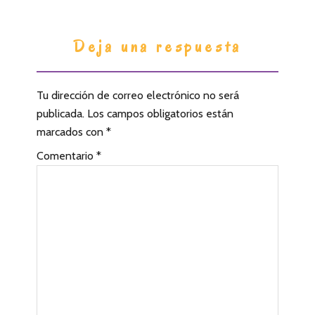
I
Deja una respuesta
n
t
Tu dirección de correo electrónico no será
e
publicada.
Los campos obligatorios están
r
marcados con
*
a
Comentario
*
c
c
i
o
n
e