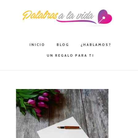
Saltar
Saltar
Saltar
a
al
a
la
contenido
la
navegación
principal
barra
principal
lateral
INICIO
BLOG
¿HABLAMOS?
principal
UN REGALO PARA TI