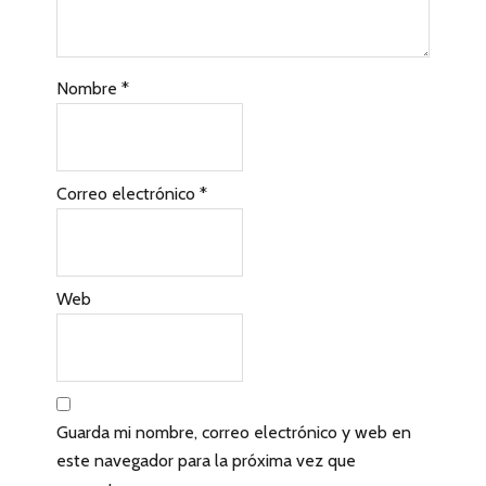
s
c
Nombre
*
o
n
l
Correo electrónico
*
o
s
l
Web
e
c
t
Guarda mi nombre, correo electrónico y web en
o
este navegador para la próxima vez que