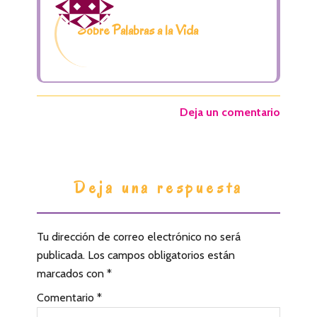
Sobre Palabras a la Vida
Deja un comentario
I
Deja una respuesta
n
t
Tu dirección de correo electrónico no será
e
publicada.
Los campos obligatorios están
r
marcados con
*
a
Comentario
*