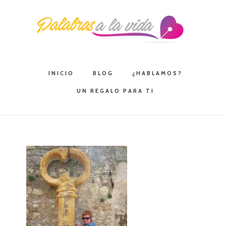
Saltar
Saltar
Saltar
a
al
a
la
contenido
la
navegación
principal
barra
principal
lateral
INICIO
BLOG
¿HABLAMOS?
principal
UN REGALO PARA TI