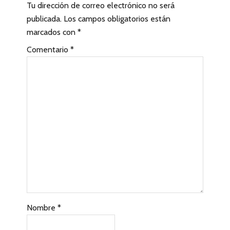
Tu dirección de correo electrónico no será
e
publicada.
Los campos obligatorios están
r
marcados con
*
a
Comentario
*
c
c
i
o
n
e
s
c
Nombre
*
o