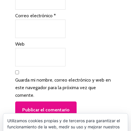
n
l
Correo electrónico
*
o
s
l
Web
e
c
t
Guarda mi nombre, correo electrónico y web en
o
este navegador para la próxima vez que
r
comente.
e
s
Utilizamos cookies propias y de terceros para garantizar el
funcionamiento de la web, medir su uso y mejorar nuestros