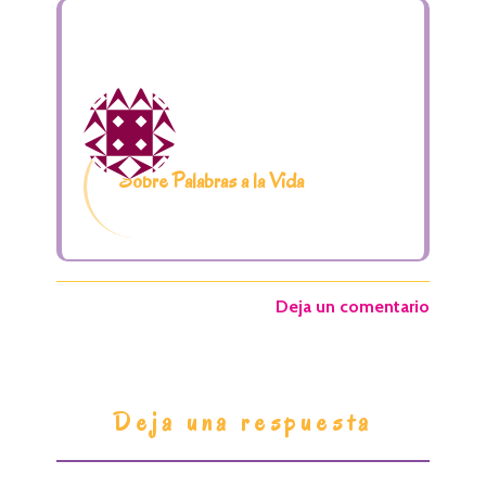
Sobre Palabras a la Vida
Deja un comentario
I
Deja una respuesta
n
t