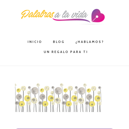
Saltar
Saltar
Saltar
a
al
a
la
contenido
la
navegación
principal
barra
principal
lateral
INICIO
BLOG
¿HABLAMOS?
principal
UN REGALO PARA TI