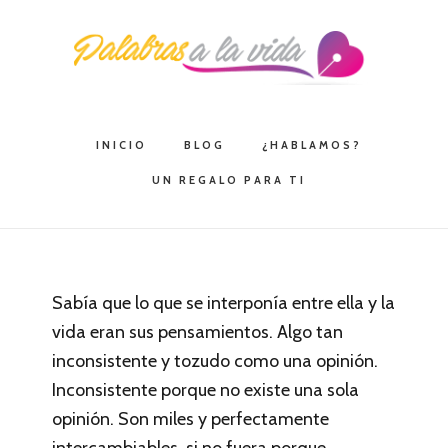
Saltar
Saltar
Saltar
a
al
a
la
contenido
la
navegación
principal
barra
principal
lateral
INICIO
BLOG
¿HABLAMOS?
principal
UN REGALO PARA TI
Sabía que lo que se interponía entre ella y la
vida eran sus pensamientos. Algo tan
inconsistente y tozudo como una opinión.
Inconsistente porque no existe una sola
opinión. Son miles y perfectamente