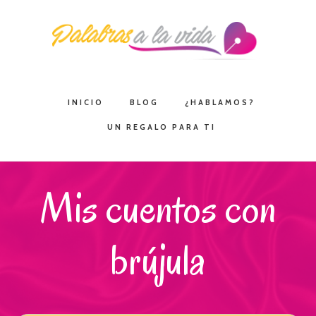
Saltar
Saltar
Saltar
a
al
a
la
contenido
la
navegación
principal
barra
principal
lateral
INICIO
BLOG
¿HABLAMOS?
principal
UN REGALO PARA TI
Mis cuentos con
brújula