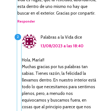
c
esta dentro de uno mismo no hay que
i
buscar en el exterior. Gracias por conpartir.
o
Responder
n
Palabras a la Vida
dice
e
13/08/2023 a las 18:40
s
c
Hola, María!!
o
Muchas gracias por tus palabras tan
sabias. Tienes razón, la felicidad la
n
llevamos dentro. En nuestro interior está
l
todo lo que necesitamos para sentirnos
o
plenos, pero, a menudo nos
equivocamos y buscamos fuera, en
s
cosas que al principio parece que nos