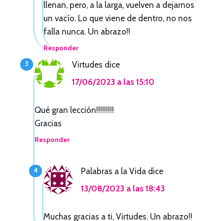
l
llenan, pero, a la larga, vuelven a dejarnos
e
un vacío. Lo que viene de dentro, no nos
falla nunca. Un abrazo!!
c
Responder
t
Virtudes
dice
o
17/06/2023 a las 15:10
r
e
Qué gran lección!!!!!!!!!
s
Gracias
Responder
Palabras a la Vida
dice
13/08/2023 a las 18:43
Muchas gracias a ti, Virtudes. Un abrazo!!