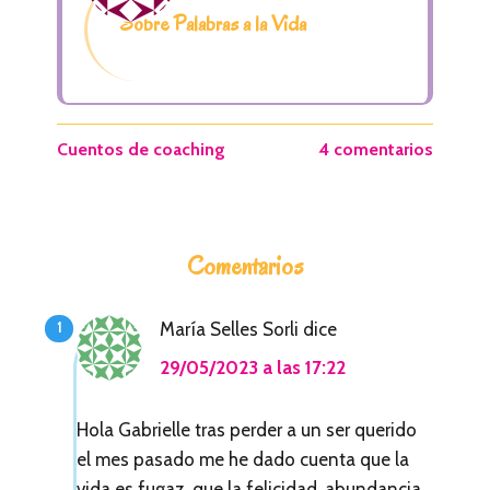
Sobre Palabras a la Vida
Cuentos de coaching
4 comentarios
I
Comentarios
n
t
María Selles Sorli
dice
e
29/05/2023 a las 17:22
r
a
Hola Gabrielle tras perder a un ser querido
el mes pasado me he dado cuenta que la
c
vida es fugaz, que la felicidad, abundancia,