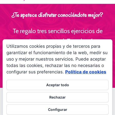
¿Te apetece disfrutar conociéndote mejor?
Te regalo tres sencillos ejercicios de
escritura personal ¡Te volverás
Utilizamos cookies propias y de terceros para
interesante para ti!
garantizar el funcionamiento de la web, medir su
uso y mejorar nuestros servicios. Puede aceptar
Empieza a creer más en ti gracias a la
todas las cookies, rechazar las no necesarias o
escritura
configurar sus preferencias.
Política de cookies
Aceptar todo
© 2026 Palabras a la vida
Regala palabras a tus
Rechazar
seres queridos
Configurar
Política de privacidad