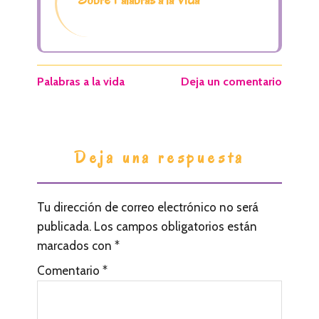
Sobre Palabras a la Vida
Palabras a la vida
Deja un comentario
I
Deja una respuesta
n
t
Tu dirección de correo electrónico no será
e
publicada.
Los campos obligatorios están
r
marcados con
*
a
Comentario
*
c
c