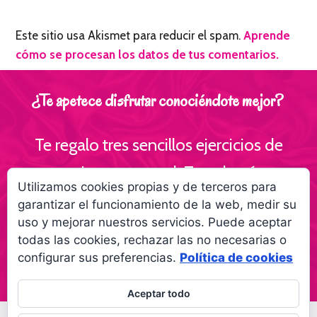
Este sitio usa Akismet para reducir el spam.
Aprende
cómo se procesan los datos de tus comentarios.
¿Te apetece disfrutar conociéndote mejor?
Te regalo tres sencillos ejercicios de
escritura personal ¡Te volverás
Utilizamos cookies propias y de terceros para
interesante para ti!
garantizar el funcionamiento de la web, medir su
uso y mejorar nuestros servicios. Puede aceptar
Empieza a creer más en ti gracias a la
todas las cookies, rechazar las no necesarias o
escritura
configurar sus preferencias.
Política de cookies
Aceptar todo