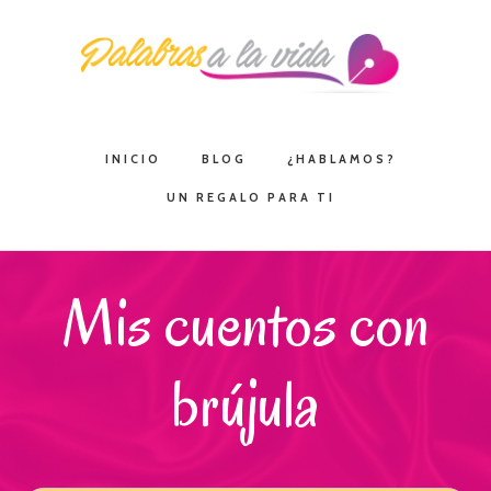
Saltar
Saltar
Saltar
a
al
a
la
contenido
la
navegación
principal
barra
principal
lateral
INICIO
BLOG
¿HABLAMOS?
principal
UN REGALO PARA TI
Mis cuentos con
brújula