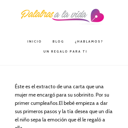
Saltar
Saltar
Saltar
a
al
a
la
contenido
la
navegación
principal
barra
principal
lateral
INICIO
BLOG
¿HABLAMOS?
principal
UN REGALO PARA TI
Éste es el extracto de una carta que una
mujer me encargó para su sobrinito. Por su
primer cumpleaños.El bebé empieza a dar
sus primeros pasos y la tía desea que un día
el niño sepa la emoción que él le regaló a